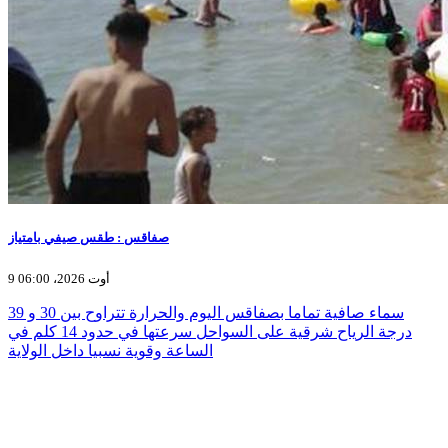
صفاقس : طقس صيفي بامتياز
9 أوت 2026، 06:00
سماء صافية تماما بصفاقس اليوم والحرارة تتراوح بين 30 و 39
درجة الرياح شرقية على السواحل سرعتها في حدود 14 كلم في
الساعة وقوية نسبيا داخل الولاية