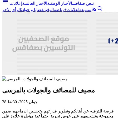
menu
نبض صفاقس
الأخبار الوطنية
الأخبار العالمية
إعلانات
متنوعة
اعلانات+
رياضة
الوفيات
قضايا و حوادث
الرأي الآخر
مصيف للمصائف والجولات بالمرسى
28 جوان 2025، 14:30
فرصة للترفيه عن أبنائكم وتطوير قدراتهم وتحسين اندماجهم ضمن
مجموعة وتشجيعهم على خوض تجربة اجتماعية مؤطرة علاوة على