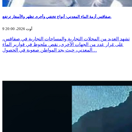
صفاقس أزمة الماء المعدني: أنواع تختفي وأخرى تظهر والأسعار ترتفع.
9 أوت 2026، 20:00
تشهد العديد من المحلات التجارية والمساحات التجارية في صفاقس،
على غرار عدد من الجهات الأخرى، نقص ملحوظ في قوارير الماء
المعدني، حيث يجد المواطن صعوبة في الحصول…