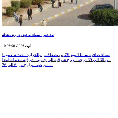
صفاقس : سماء صافية وحرارة معتدلة
10 أوت 2026، 06:00
سماء صافية تماما اليوم الاثنين بصفاقس والحرارة معتدلة عموما
من 30 الى 39 درجة الرياح شرقية الى جنوبية شرقية معتدلة ايضا
سرعتها تتراوح من 6 الى 26…