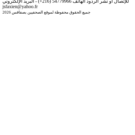
للإتصال أو نشر الردود الهاتف 54779966 (216+) - البريد الإلكتروني
jsfaxien@yahoo.fr
جميع الحقوق محفوظة لموقع الصحفيين بصفاقس 2026