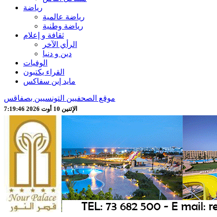
رياضة
رياضة عالمية
رياضة وطنية
ثقافة و إعلام
الرأي الآخر
دين و دنيا
الوفيات
القراء يكتبون
مايد إين سفاكس
موقع الصحفيين التونسيين بصفاقس
الإثنين 10 أوت 2026 7:19:48