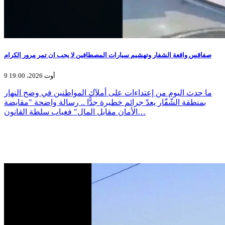
صفاقس واقعة الشفار وتهشيم سيارات المصطافين لا يجب ان تمر مرور الكرام
9 أوت 2026، 19:00
ما حدث اليوم من إعتداءات على أملآك المواطنين في وضح النهار
بمنطقة الشّفّار يعدّ جرائم خطيرة جدًّا .. رسالة واضحة "مقايضة
الأمان مقابل المال" فغياب سلطة القانون…