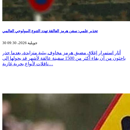
تحذير علمي: سفن هرمز العالقة تهدد التنوع البيولوجي العالمي
30 جويلية 2026، 09:30
أثار استمرار إغلاق مضيق هرمز مخاوف بيئية متزايدة، بعدما حذر
باحثون من أن بقاء أكثر من 1500 سفينة عالقة لأشهر قد يحولها إلى
ناقلات لأنواع بحرية غازية…