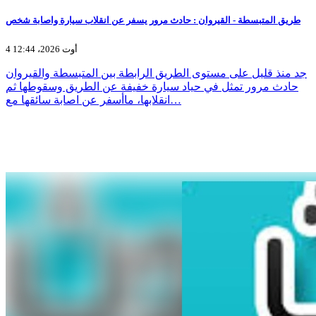
طريق المتبسطة - القيروان : حادث مرور يسفر عن انقلاب سيارة واصابة شخص
4 أوت 2026، 12:44
جد منذ قليل على مستوى الطريق الرابطة بين المتبسطة والقيروان
حادث مرور تمثل في حياد سيارة خفيفة عن الطريق وسقوطها ثم
انقلابها، ماأسفر عن اصابة سائقها مع…