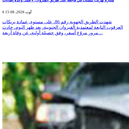
سيارة تهريب تتسبب في فاجعة على طريق القيروان: 4 قتلى وعدة إصابات
6 أوت 2026، 15:08
شهدت الطريق الجهوية رقم 86، على مستوى عمادة بريكات
العرقوب التابعة لمعتمدية القيروان الجنوبية، بعد ظهر اليوم، حادث
مرور مروّع أسفر، وفق حصيلة أولية، عن وفاة أربعة…