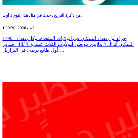
من ذاكرة التاريخ : حدث في مثل هذا اليوم 1 أوت.
1 أوت 2026، 09:30
1790 - إجراء أول تعداد للسكان في الولايات المتحدة، وكان تعداد
السكان آنذاك 4 ملايين مواطن للولايات الثلاث عشرة. 1834 - صدور
أول طابع بريدي في البرازيل.…