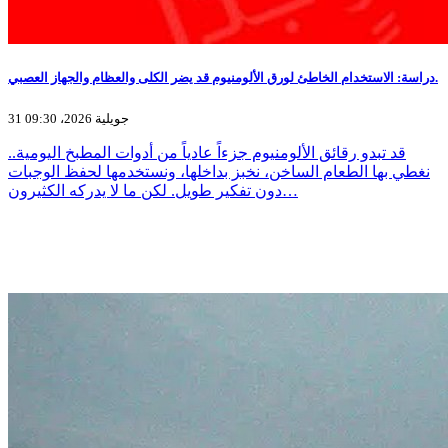
دراسة: الاستخدام الخاطئ لورق الألومنيوم قد يضر الكلى والعظام والجهاز العصبي.
31 جويلية 2026، 09:30
قد تبدو رقائق الألومنيوم جزءاً عادياً من أدوات المطبخ اليومية..
نغطي بها الطعام الساخن، نخبز بداخلها، ونستخدمها لحفظ الوجبات
دون تفكير طويل. لكن ما لا يدركه الكثيرون…