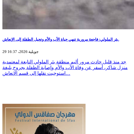
بئر الملولي: فاجعة مرورية تنهي حياة الأب والأم وتحيل الطفلة إلى الإنعاش.
29 جويلية 2026، 16:37
جد منذ قليل حادث مرور أليم منطقة بئر الملولي التابعة لمعتمدية
منزل شاكر، أسفر عن وفاة الأب والأم وإصابة الطفلة بجروح بليغة
استوجبت نقلها إلى قسم الإنعاش…