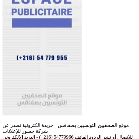
موقع الصحفيين التونسيين بصفاقس - جريدة الكترونية تصدر عن
شركة جسور للإعلانات
للإتصال أو نشر الردود الهاتف 54779966 (216+) - البريد الإلكتروني