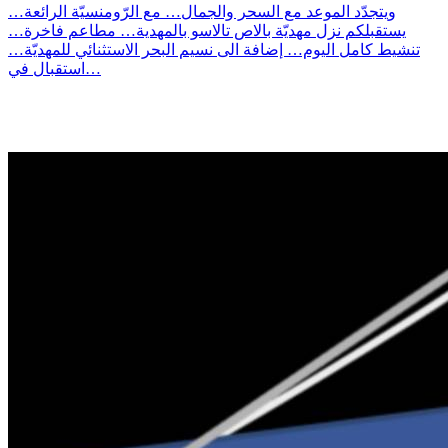
ويتجدّد الموعد مع السحر والجمال… مع الرّومنسيّة الرائعة…
يستقبلكم نزل مهديّة بالاص تالاسو بالمهدية… مطاعم فاخرة…
تنشيط كامل اليوم… إضافة الى نسيم البحر الاستثنائي للمهديّة…
استقبال في…