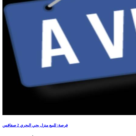
فرصة: للبيع منزل بحي البحري 2 صفاقس