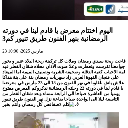
اليوم اختتام معرض يا قادم لينا في دورته
الرمضانية بنهر الفنون طريق تنيور كم3
23 مارس 2025، 10:00
فاحت ريحة سيدي رمضان وملات كل تركينة ريحة البلاد عنبر و بخور
جوامعنا تفرشت وتعطرت وعلا صوت الاذان محلاه شقان الفطر فيه
لمة الاحباب كعبة الدقلة وصحيفة الشربة وتصنيف الميمة اما الميعاد
على فنجان القهوة العربي زاد سهريات رمضان بنة على بنة هذاكا
علاش باش تلقاونا في نهر الفنون من 18 الى 23 مارس في معرضنا
يا قادم لينا في دورته 22 وحلته الرمضانية نذكروكم المعرض مفتوح
يوميا من العاشرة صباحا الى الرابعة مساء وبعد شقان الفطر من
التاسعة ليلا الى الواحدة صباحا بقاعة نزل نهر الفنون طريق تنيور
كلم 3صفاقس كل رمضان وانتم بخير