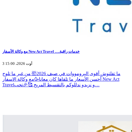
مع وكالة الأسفار New Act Travel ….خدمات راقية
3 أوت 2026، 15:00
ما تفلتوش أقوى البرومووات في صيف 2026🤯 من غير ما تلوج
أحسن الأسعار ما تلقاها كان معانا🥳مع وكالة الاسفار New Act
Travelو نزيدو ندللوكم بالتقسيط المريح 🥰🎉تحب…