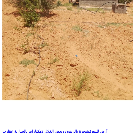
أرض للبيع مُشجرة بالزيتون وبعض الغلال 2هكتارات بالجبارنة عقارب