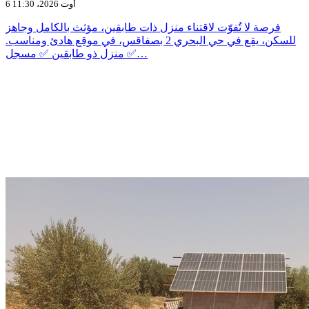
6 أوت 2026، 11:30
فرصة لا تُفوّت لاقتناء منزل ذات طابقين، مؤثث بالكامل وجاهز
للسكن، يقع في حي البحري 2 بصفاقس، في موقع هادئ ومناسب.
✅ منزل ذو طابقين ✅ مسجل…