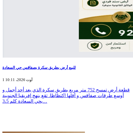
للبيع أرض بطريق سكرة بصفاقس حي السعادة
1 أوت 2026، 10:11
قطعة أرض تمسح 752 متر مربع بطريق سكرة الذي يعد أحد أجمل و
أوسع طرقات صفاقس و أقلها اكتظاظا. تقع بنهج إفريقيا الجنوبية
بحي السعادة كلم 3،5…