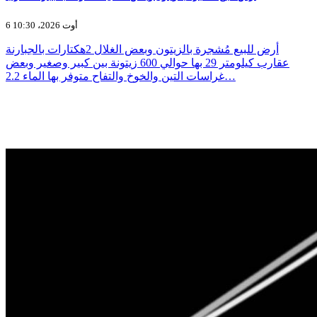
6 أوت 2026، 10:30
أرض للبيع مُشجرة بالزيتون وبعض الغلال 2هكتارات بالجبارنة
عقارب كيلومتر 29 بها حوالي 600 زيتونة بين كبير وصغير وبعض
غراسات التين والخوخ والتفاح متوفر بها الماء 2.2…