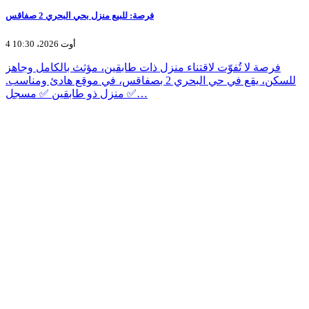
فرصة: للبيع منزل بحي البحري 2 صفاقس
4 أوت 2026، 10:30
فرصة لا تُفوّت لاقتناء منزل ذات طابقين، مؤثث بالكامل وجاهز
للسكن، يقع في حي البحري 2 بصفاقس، في موقع هادئ ومناسب.
✅ منزل ذو طابقين ✅ مسجل…