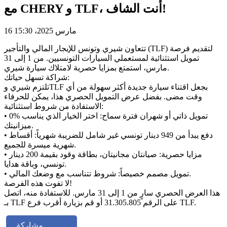
مع CHERY و TLF، أنت الشاف!
16 مارس 2025، 15:30
تتعاون شيري وتونس للإيجار المالي والتأجير (TLF) لتقديم فرصة
تمويل استثنائية لمستعملي السيارات التونسيين. من 1 إلى 31
مارس، استمتع بمزايا حصرية لامتلاك سيارة شيري.
شراكة تسهل حياتك:
تلتزم شيري وTLF بجعل اقتناء سيارة جديدة أكثر سهولة من أي
وقت مضى. بفضل عرض التمويل الحصري هذا، يمكن للحرفاء
الاستفادة من شروط استثنائية:
• 0% تمويل ذاتي أو شهران فترة سماح: اختر الخيار الذي يناسب
ميزانيتك.
• دفع يبدأ من 949 دينار تونسي غير شامل للضريبة شهرياً: أقساط
شهرية ميسرة للجميع.
• مزايا حصرية: صيانتان مجانيتان، بطاقة وقود بقيمة 200 دينار
تونسي، وباقة هدايا.
• تمويل مصمم خصيصاً: شروط تتناسب مع وضعك المالي.
لا تفوت هذه الفرصة!
هذا العرض الحصري سارٍ من 1 إلى 31 مارس. للاستفادة منه، اتصل
بـ TLF على الرقم 31.305.805 أو قم بزيارة أقرب فرع TLF.
مشاركة