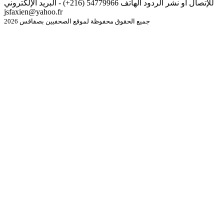
للإتصال أو نشر الردود الهاتف 54779966 (216+) - البريد الإلكتروني
jsfaxien@yahoo.fr
جميع الحقوق محفوظة لموقع الصحفيين بصفاقس 2026