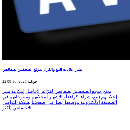
نشر اعلانات البيع والكراء بموقع الصحفيين بصفاقس
22 جويلية 2026، 09:30
يمنح موقع الصحفيين بصفاقس لقرّائه الأفاضل إمكانية نشر
إعلاناتهم (بيع، شراء، كراء) أو الإشهار لمحلاتهم ومنتوجاتهم في
الصحيفة الإلكترونية ووضعها أيضا على صفحتنا بشبكة التواصل
الاجتماعي (أكثر…