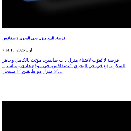
فرصة: للبيع منزل بحي البحري 2 صفاقس
7 أوت 2026، 14:15
فرصة لا تُفوّت لاقتناء منزل ذات طابقين، مؤثث بالكامل وجاهز
للسكن، يقع في حي البحري 2 بصفاقس، في موقع هادئ ومناسب.
✅ منزل ذو طابقين ✅ مسجل…