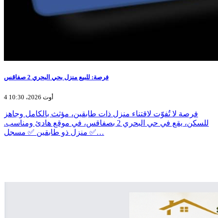
فرصة: للبيع منزل بحي البحري 2 صفاقس
4 أوت 2026، 10:30
فرصة لا تُفوّت لاقتناء منزل ذات طابقين، مؤثث بالكامل وجاهز
للسكن، يقع في حي البحري 2 بصفاقس، في موقع هادئ ومناسب.
✅ منزل ذو طابقين ✅ مسجل…