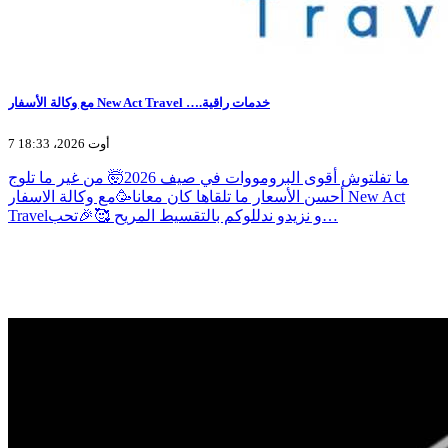
مع وكالة الأسفار New Act Travel ….خدمات راقية
7 أوت 2026، 18:33
ما تفلتوش أقوى البرومووات في صيف 2026🤯 من غير ما تلوج
أحسن الأسعار ما تلقاها كان معانا🥳مع وكالة الاسفار New Act
Travelو نزيدو ندللوكم بالتقسيط المريح 🥰🎉تحب…