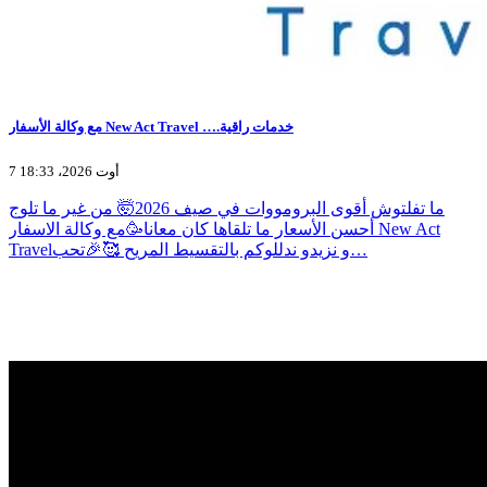
مع وكالة الأسفار New Act Travel ….خدمات راقية
7 أوت 2026، 18:33
ما تفلتوش أقوى البرومووات في صيف 2026🤯 من غير ما تلوج
أحسن الأسعار ما تلقاها كان معانا🥳مع وكالة الاسفار New Act
Travelو نزيدو ندللوكم بالتقسيط المريح 🥰🎉تحب…