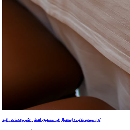
نُزل مهدية بلاص : إستقبال في مستوى انتظاراتكم وخدمات راقية