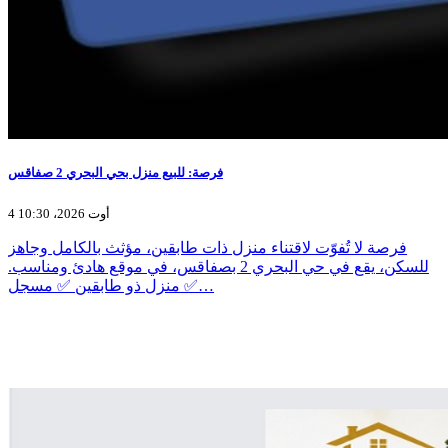
فرصة: للبيع منزل بحي البحري 2 صفاقس
4 أوت 2026، 10:30
فرصة لا تُفوّت لاقتناء منزل ذات طابقين، مؤثث بالكامل وجاهز
للسكن، يقع في حي البحري 2 بصفاقس، في موقع هادئ ومناسب.
✅ منزل ذو طابقين ✅ مسجل…