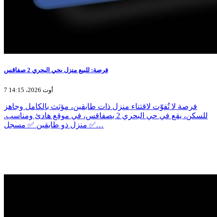
فرصة: للبيع منزل بحي البحري 2 صفاقس
7 أوت 2026، 14:15
فرصة لا تُفوّت لاقتناء منزل ذات طابقين، مؤثث بالكامل وجاهز
للسكن، يقع في حي البحري 2 بصفاقس، في موقع هادئ ومناسب.
✅ منزل ذو طابقين ✅ مسجل…