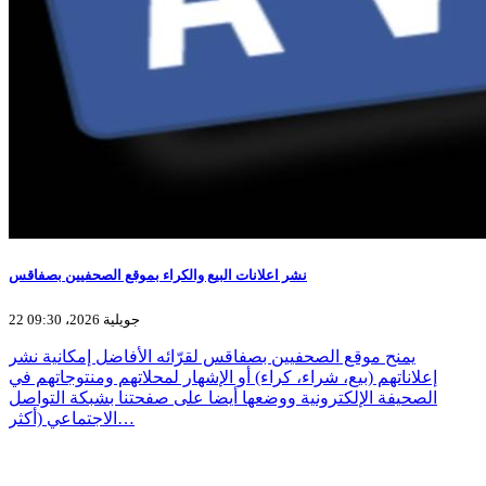
نشر اعلانات البيع والكراء بموقع الصحفيين بصفاقس
22 جويلية 2026، 09:30
يمنح موقع الصحفيين بصفاقس لقرّائه الأفاضل إمكانية نشر
إعلاناتهم (بيع، شراء، كراء) أو الإشهار لمحلاتهم ومنتوجاتهم في
الصحيفة الإلكترونية ووضعها أيضا على صفحتنا بشبكة التواصل
الاجتماعي (أكثر…