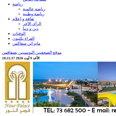
رياضة
رياضة عالمية
رياضة وطنية
ثقافة و إعلام
الرأي الآخر
دين و دنيا
الوفيات
القراء يكتبون
مايد إين سفاكس
موقع الصحفيين التونسيين بصفاقس
الأحَد 9 أوت 2026 10:22:59