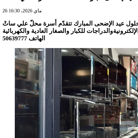
26 ماي 2026، 16:30
ى المبارك تتقدّم أسرة محلّ علي ساتْ ALI SAT بطريق الأفران كم1.5 صفاقس إلى الجميع بأحرّ التهاني راجية من الله أن يعمّ الخير في
الهاتف 50639777