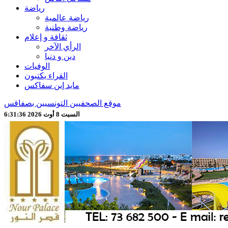
رياضة
رياضة عالمية
رياضة وطنية
ثقافة و إعلام
الرأي الآخر
دين و دنيا
الوفيات
القراء يكتبون
مايد إين سفاكس
موقع الصحفيين التونسيين بصفاقس
السبت 8 أوت 2026 6:31:39