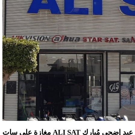
ALI تتمنى لكُم عيد إضحى مُبارك