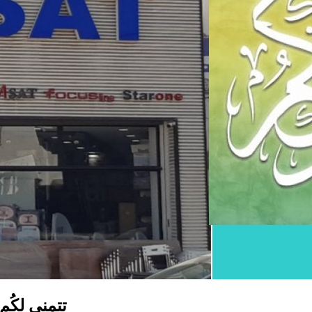
مغازة علي سات  SAT