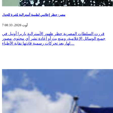
مصر: حظر إعلامي لطبيبة أسترالية مُثيرة للجدل
7 أوت 2026، 08:33
قررت السلطات المصرية حظر ظهور الأسترالية باربرا أونيل في
جميع الوسائل الإعلامية، ومنع بث أو إعادة نشر أي محتوى مصور
لها، بعد تحركات رسمية قادتها نقابة الأطباء…