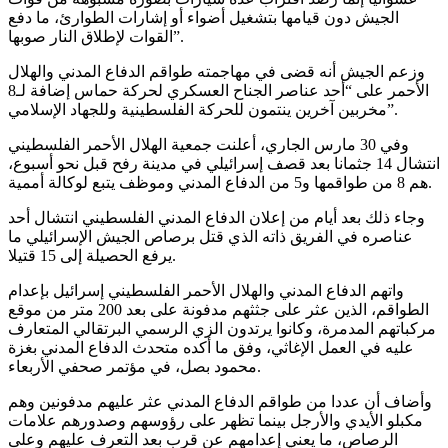
الجيش دون قيامها بتشغيل أضواء أو إشارات الطوارئ، ما دفع
القوات لإطلاق النار صوبها”.
وزعم الجيش أنه قضى في مهاجمته طواقم الدفاع المدني والهلال
الأحمر على “أحد عناصر الجناح العسكري لحركة حماس إضافة لـ8
مخربين آخرين ينتمون للحركة الفلسطينية وللجهاد الإسلامي”.
وفي 30 مارس الجاري، أعلنت جمعية الهلال الأحمر الفلسطيني
انتشال 14 جثمانا بعد قصف إسرائيلي في مدينة رفح قبل نحو أسبوع،
هم 8 من طواقمها و5 من الدفاع المدني وموظف يتبع لوكالة أممية.
وجاء ذلك بعد أيام من إعلان الدفاع المدني الفلسطيني انتشال أحد
عناصره في الفريق ذاته الذي قتل برصاص الجيش الإسرائيلي ما
يرفع الحصيلة إلى 15 قتيلا.
واتهم الدفاع المدني والهلال الأحمر الفلسطيني إسرائيل بإعدام
الطواقم، الذين عثر على جثثهم مدفونة على بعد 200 متر من موقع
مركباتهم المدمرة، وكانوا يرتدون الزي الرسمي البرتقالي المتعارف
عليه في العمل الإغاثي، وفق ما أكده متحدث الدفاع المدني بغزة
محمود بصل، في مؤتمر صحفي الأربعاء.
وأضاف أن عددا من طواقم الدفاع المدني عثر عليهم مدفونين وهم
مكبلو الأيدي والأرجل بينما تظهر على رؤوسهم وصدورهم علامات
الرصاص، ما يعني إعدامهم عن قرب بعد التعرف عليهم وعلى