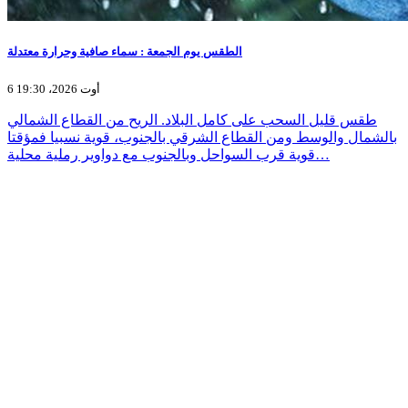
الطقس يوم الجمعة : سماء صافية وحرارة معتدلة
6 أوت 2026، 19:30
طقس قليل السحب على كامل البلاد. الريح من القطاع الشمالي
بالشمال والوسط ومن القطاع الشرقي بالجنوب، قوية نسبيا فمؤقتا
قوية قرب السواحل وبالجنوب مع دواوير رملية محلية…