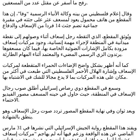
رفح ما أسفر عن مقتل عدد من المسعفين.
وقال إعلام فلسطيني من بينه وكالة الأنباء الرسمية “وفا”، إن هذا
المقطع من هاتف محمول يعود لمسعف عثر على جثته في مقبرة
جماعية تضم جثث 14 فردا من الإسعاف والدفاع
ويُوثق المقطع، الذي التقطه رجل إسعاف أثناء وصولهم إلى نقطة
ميدانية في المنطقة لإجراء مهمة إنسانية، وجود مركبات إسعاف
مزودة بكامل الإشارات الضوئية الخاصة بها، فيما كان مسعفوها
يرتدون الزي الرسمي المضيء والمعتمد أثناء المهام الطارئة.
كما أنه أظهر بشكل واضح الإضاءات الحمراء المتقطعة لمركبات
الإسعاف وإشارة الهلال الأحمر الفلسطيني التي طبعت في أكثر من
مكان على هذه المركبات بما لا يدع مجالا للشك في الاشتباه بها.
وسمع في المقطع دوي رصاص إسرائيلي أطلق صوب رجال
الإسعاف في المنطقة، حيث حاول في حينه المسعف مصور الفيديو
الاحتماء.
وبعد ثوان وفي نهاية المقطع المصور تردد صوت رجل الإسعاف وهو
ينطق بالشهادة.
ويفند هذا المقطع رواية الجيش الإسرائيلي التي نشرها في 31 مارس
الماضي عن هذه الواقعة وزعم فيها أنه لم يهاجم “مركبات إسعاف
عشوائيا إنما رصد اقتراب عدة سيارات بصورة مشبوهة من قوات