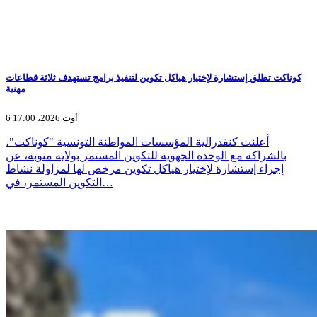
كوناكت تطلق إستشارة لإختيار هياكل تكوين لتنفيذ برامج تستهدف ثلاثة قطاعات
مهنية
6 أوت 2026، 17:00
أعلنت كنفدرالية المؤسسات المواطنة التونسية "كوناكت"،
بالشراكة مع الوحدة الجهوية للتكوين المستمر بولاية منوبة، عن
إجراء إستشارة لإختيار هياكل تكوين مرخص لها لمزاولة نشاط
التكوين المستمر، في…