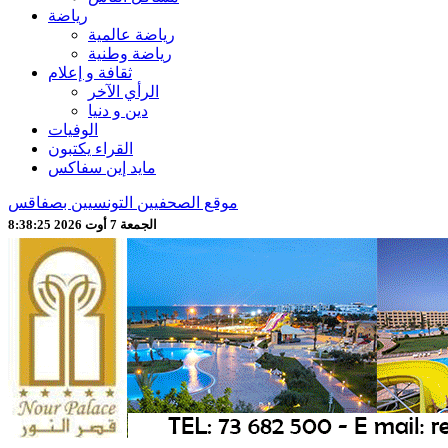
رياضة
رياضة عالمية
رياضة وطنية
ثقافة و إعلام
الرأي الآخر
دين و دنيا
الوفيات
القراء يكتبون
مايد إين سفاكس
موقع الصحفيين التونسيين بصفاقس
الجمعة 7 أوت 2026 8:38:27