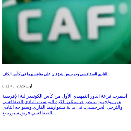
النادي الصفاقسي وجرجيس يتعرّفان على منافسيهما في كأس الكاف.
6 أوت 2026، 12:45
أسفرت قرعة الدور التمهيدي الأول من كأس الكونفدرالية الإفريقية
عن مواجهتين تنتظران ممثلي الكرة التونسية، النادي الصفاقسي
والترجي الجرجيسي، في بداية مشوارهما القاري.وسيواجه النادي
الصفاقسي فريق سبورتينغ…