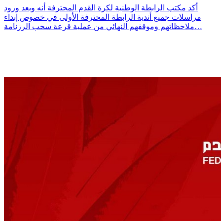
أكد مكتب الرابطة الوطنية لكرة القدم المحترفة أنه وبعد ورود
مراسلات جميع أندية الرابطة المحترفة الأولى في خصوص إبداء
ملاحظاتهم وموقفهم النهائي من عملية قرعة سحب الرزنامة…