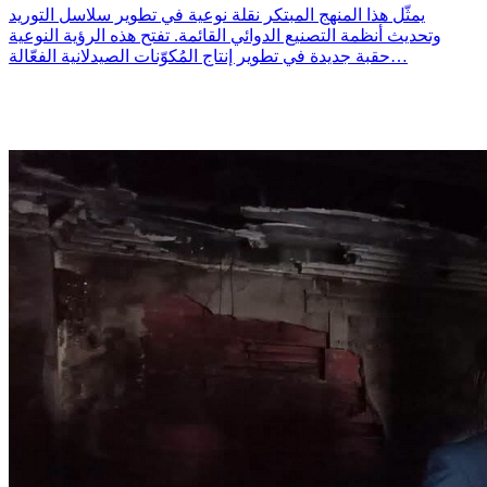
يمثّل هذا المنهج المبتكر نقلة نوعية في تطوير سلاسل التوريد
وتحديث أنظمة التصنيع الدوائي القائمة. تفتح هذه الرؤية النوعية
حقبة جديدة في تطوير إنتاج المُكوّنات الصيدلانية الفعّالة…