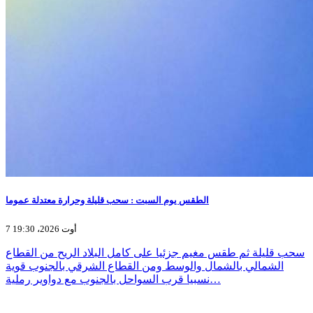
الطقس يوم السبت : سحب قليلة وحرارة معتدلة عموما
7 أوت 2026، 19:30
سحب قليلة ثم طقس مغيم جزئيا على كامل البلاد الريح من القطاع
الشمالي بالشمال والوسط ومن القطاع الشرقي بالجنوب قوية
نسبيا قرب السواحل بالجنوب مع دواوير رملية…