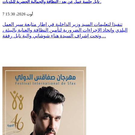
نابل جلسة عمل عن بعد : النظافة والجمالية الحضرية للبلديات .
7 أوت 2026، 15:30
تنفيذا لتعليمات السيد وزير الداخلية في إطار متابعة سير العمل
البلدي وإتخاذ الإجراءات الضرورية لتأمين النظافة والعناية بالبيئة ،
وتحت إشراف السيدة هناء شوشاني والية نابل رفقة…