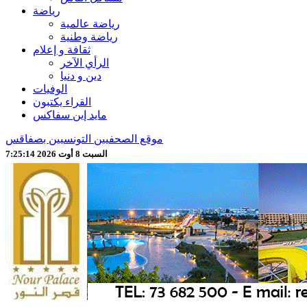
رياضة
رياضة عالمية
رياضة وطنية
ثقافة و إعلام
الرأي الآخر
دين و دنيا
الوفيات
القراء يكتبون
مايد إين سفاكس
موقع الصحفيين التونسيين بصفاقس
السبت 8 أوت 2026 7:25:16