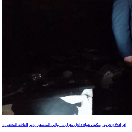
إثر اندلاع حريق بمكيف هواء داخل منزل …. والي المنستير يزور العائلة المتضررة