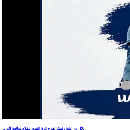
بلال بن علية رئيسًا لفرع كرة القدم بتقدّم ساقية الداير