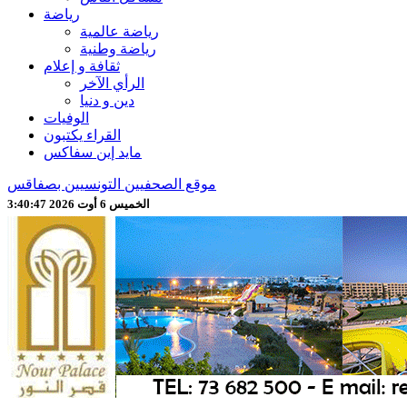
رياضة
رياضة عالمية
رياضة وطنية
ثقافة و إعلام
الرأي الآخر
دين و دنيا
الوفيات
القراء يكتبون
مايد إين سفاكس
موقع الصحفيين التونسيين بصفاقس
الخميس 6 أوت 2026 3:40:49