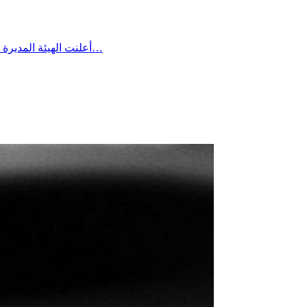
أعلنت الهيئة المديرة للتقدم الرياضي بساقية الداير مؤخرا عن تعيين السيد بلال بن علية رئيسًا لفرع كرة القدم وتمنت له كامل التوفيق والنجاح في مهمته، لما فيه…