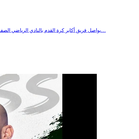
يواصل فريق أكابر كرة القدم بالنادي الرياضي الصفاقسي تحضيراته للموسم الرياضي 2026/2027 ، بعد استئناف التمارين يوم 14 جويلية 2026.وسيتمتع الفريق براحة اليوم 21 جويلية، قبل التحول…