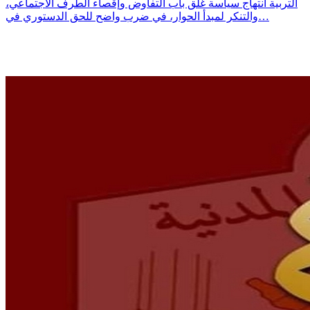
التربية انتهاج سياسة غلق باب التفاوض وإقصاء الطرف الاجتماعي،
والتنكر لمبدأ الحوار، في ضرب واضح للحق الدستوري في…