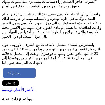
“كسرت”حاجز الصمت إزاء سياسات مستمرة منذ سنوات تنتهك
حقوق وكرامة المهاجرين التونسيين، وفق نص البيان.
ولفت إلى أن الاتحاد الأوروبي سعى منذ التسعينات الى تركيز نظام
الصد بالوكالة في إدارة الهجرة والاستعانة بمصادر خارجية لذلك
والقاء عبء هذه المسؤوليات الى دول الجوار الأوروبي ودول العبور
وكانت اتفاقيات ما يسمى بإعادة القبول جزءا مهما من الاستراتيجية
الأوروبية والتي تتيح لاوروبا طرد الفائض عن حاجتها من المهاجرين
الى دول المنشأ او دول العبور.
واستعرض المنتدى مجمل الاتفاقيات مع الطرف الاوروبي حول
الترحيل القسري للمهاجرين التونسيين بدأ من سنة 1998 الى حدود
2023 منها ماهو معلن ومنها ماهو سري، ولفت إلى مجمل تدخلاته
في المجال دفاعا عن كرامة المهاجرين التونسيين وتصدّيا إلى
الانتهاكات التي يتعرضون لها.
مشاركة
الأخبار
الأخبار الوطنية
مواضيع ذات صلة