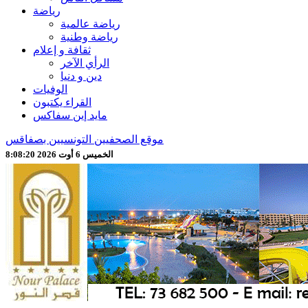
رياضة
رياضة عالمية
رياضة وطنية
ثقافة و إعلام
الرأي الآخر
دين و دنيا
الوفيات
القراء يكتبون
مايد إين سفاكس
موقع الصحفيين التونسيين بصفاقس
الخميس 6 أوت 2026 8:08:22