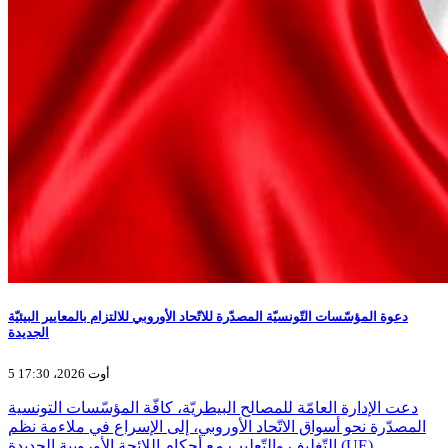
دعوة المؤسّسات التّونسيّة المصدّرة للاتّحاد الأوروبي للالتزام بالمعايير البيئيّة
الجديدة
5 أوت 2026، 17:30
دعت الإدارة العامّة للمصالح البيطريّة، كافّة المؤسّسات التونسية
المصدّرة نحو أسواق الاتّحاد الأوروبي، إلى الإسراع في ملاءمة نظم
التّغليف والتّعليب مع أحكام اللائحة الأوروبية الجديدة (UE)