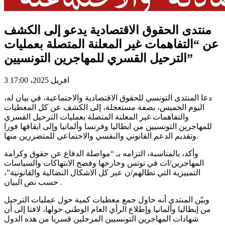
منتدى الحقوق الاقتصادية يدعو إلى الكشف
عن “التفاهمات غير المعلنة المتصلة بعمليات
الترحيل القسري للمهاجرين التونسيين”
3 افريل 2025، 17:00
دعا المنتدى التونسي للحقوق الاقتصادية والاجتماعية، في بيان له،
اليوم الخميس، بصفة مستعجلة، إلى الكشف عن كل المعطيات
والتفاهمات غير المعلنة المتصلة بعمليات الترحيل القسري
للمهاجرين التونسيين من ايطاليا وفرنسا وألمانيا وإلى ايقافها فورا
وتقديم الدعم القانوني والنفسي والاجتماعي للمتضررين منها.
وأكد، بالمناسبة، التزامه بـ “مواصلة الدفاع عن حقوق وكرامة
المهاجرين/ات في تونس وخارجها وفضح الانتهاكات والسياسات
التمييزية التي تطالهم/ن عبر كل الاشكال النضالية والقانونية”،
حسب نص البيان .
وبيّن المنتدى أنه حاول جمع معطيات كمية حول عمليات الترحيل
من إيطاليا وألمانيا وإطلاع الرأي العام الوطني حولها، لافتا إلى أن
شهادات المهاجرين التونسيين المرحلين قسريا من هذه الدول