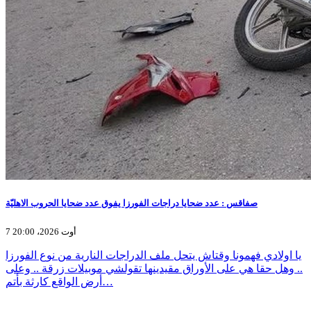
صفاقس : عدد ضحايا دراجات الفورزا يفوق عدد ضحايا الحروب الاهليّة
7 أوت 2026، 20:00
يا اولادي فهمونا وقتاش يتحل ملف الدراجات النارية من نوع الفورزا
.. وهل حقا هي على الأوراق مقيدينها تقولشي موبيلات زرقة .. وعلى
أرض الواقع كارثة بأتم…