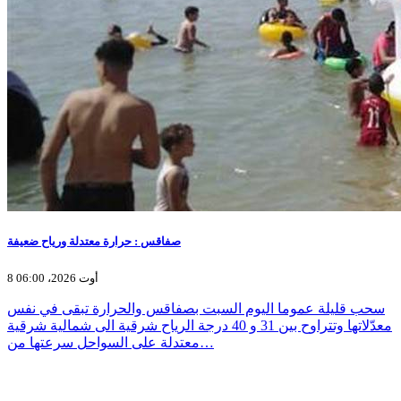
صفاقس : حرارة معتدلة ورياح ضعيفة
8 أوت 2026، 06:00
سحب قليلة عموما اليوم السبت بصفاقس والحرارة تبقى في نفس
معدّلاتها وتتراوح بين 31 و 40 درجة الرياح شرقية الى شمالية شرقية
معتدلة على السواحل سرعتها من…