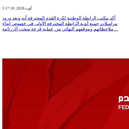
5 أوت 2026، 17:10
أكد مكتب الرابطة الوطنية لكرة القدم المحترفة أنه وبعد ورود
مراسلات جميع أندية الرابطة المحترفة الأولى في خصوص إبداء
ملاحظاتهم وموقفهم النهائي من عملية قرعة سحب الرزنامة…