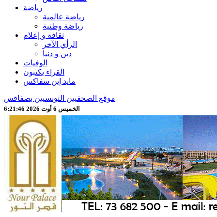
رياضة
رياضة عالمية
رياضة وطنية
ثقافة و إعلام
الرأي الآخر
دين و دنيا
الوفيات
القراء يكتبون
مايد إين سفاكس
موقع الصحفيين التونسيين بصفاقس
الخميس 6 أوت 2026 6:21:49