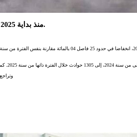
منذ بداية 2025:إنخفاض نسبة حوداث المرور ب 25.04 بالمائة.
وتراجع عدد الجرحى م