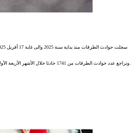
وتراجع عدد حوادث الطرقات من 1741 حادثا خلال الأشهر الأربعة الأولى من سنة 2024، إلى 1305 حوادث خلال الفترة ذاتها من سنة 2025. كما تراجع عدد القتلى من 329 إلى 313 قتيلا أي بنسبة 4 فاصل 86 بالمائة.