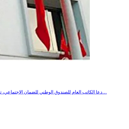
دعا الكاتب العام للصندوق الوطني للضمان الاجتماعي، توفيق كاترو، إلى اعتماد صيغ تمويل جديدة لفائدة الصناديق الاجتماعية، مؤكداً أن ذلك أصبح ضرورة لضمان استدامة المنظومة ومواصلة تقديم…