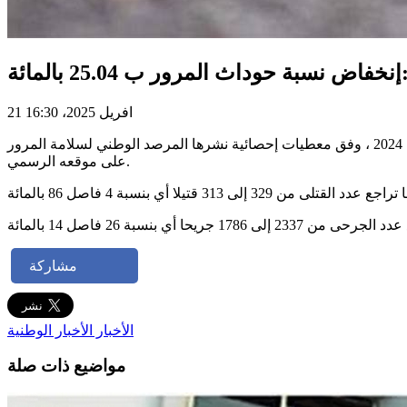
21 افريل 2025، 16:30
سجلت حوادث الطرقات منذ بداية سنة 2025 والى غاية 17 أفريل 2025، انخفاضا في حدود 25 فاصل 04 بالمائة مقارنة بنفس الفترة من سنة 2024 ، وفق معطيات إحصائية نشرها المرصد الوطني لسلامة المرور
على موقعه الرسمي.
ن 2337 إلى 1786 جريحا أي بنسبة 26 فاصل 14 بالمائة
مشاركة
الأخبار
الأخبار الوطنية
مواضيع ذات صلة