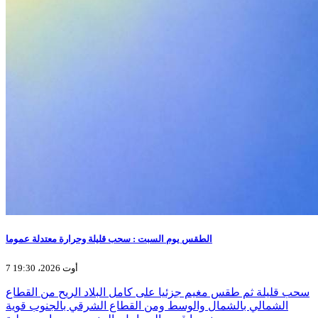
الطقس يوم السبت : سحب قليلة وحرارة معتدلة عموما
7 أوت 2026، 19:30
سحب قليلة ثم طقس مغيم جزئيا على كامل البلاد الريح من القطاع
الشمالي بالشمال والوسط ومن القطاع الشرقي بالجنوب قوية