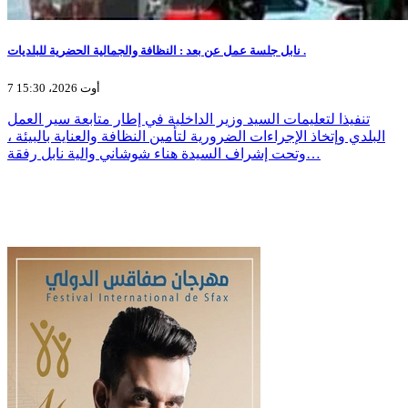
نابل جلسة عمل عن بعد : النظافة والجمالية الحضرية للبلديات .
7 أوت 2026، 15:30
تنفيذا لتعليمات السيد وزير الداخلية في إطار متابعة سير العمل
البلدي وإتخاذ الإجراءات الضرورية لتأمين النظافة والعناية بالبيئة ،
وتحت إشراف السيدة هناء شوشاني والية نابل رفقة…