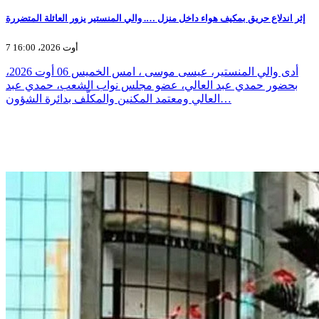
إثر اندلاع حريق بمكيف هواء داخل منزل …. والي المنستير يزور العائلة المتضررة
7 أوت 2026، 16:00
أدى والي المنستير، عيسى موسى ، امس الخميس 06 أوت 2026،
بحضور حمدي عبد العالي، عضو مجلس نواب الشعب، حمدي عبد
العالي ومعتمد المكنين والمكلّف بدائرة الشؤون…