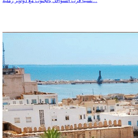
نسبيا قرب السواحل بالجنوب مع دواوير رملية…