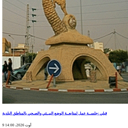
قبلي :جلســة عمل لمتابعــة الوضع البيــئي والصـحي بالمناطق البلدية
9 أوت 2026، 14:00