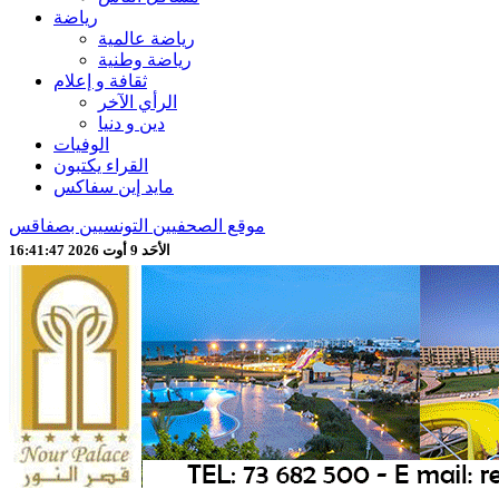
رياضة
رياضة عالمية
رياضة وطنية
ثقافة و إعلام
الرأي الآخر
دين و دنيا
الوفيات
القراء يكتبون
مايد إين سفاكس
موقع الصحفيين التونسيين بصفاقس
الأحَد 9 أوت 2026 16:41:49