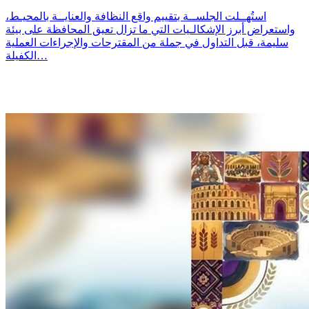
استُهــلت الجلســة بتقييم واقع النظافة والعنايــة بالمحيـط،
واستعراض أبرز الإشكالـيات التي ما تزال تعيق المحافظة على بيئة
سليمة، قبل التداول في جملة من المقترحات والإجراءات العملية
الكفيلة…