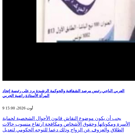
العربي الباجي رئيس مرصد الشفافية والحوكمة الرشيدة يرد على رئيسة إتحاد
المرأة الأستاذة راضية الجربي
9 أوت 2026، 15:00
يجب أن يكون موضوع النقاش قانون الأحوال الشخصية لحماية
الأسرة ومكوناتها وحقوق الأشخاص ومكافحة ارتفاع منسوب حالات
الطلاق والعزوف عن الزواج وذلك دعما للتوجه الحكومي لتعديل