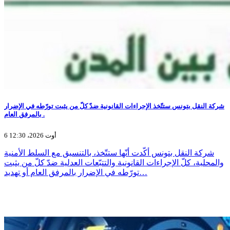
شركة النقل بتونس ستتّخذ الإجراءات القانونية ضدّ كلّ من يثبت تورّطه في الإضرار
بالمرفق العام .
6 أوت 2026، 12:30
شركة النقل بتونس أكّدت أنّها ستتّخذ، بالتنسيق مع السلط الأمنية
والمحلية، كلّ الإجراءات القانونية والتتبّعات العدلية ضدّ كلّ من يثبت
تورّطه في الإضرار بالمرفق العام أو تهديد…