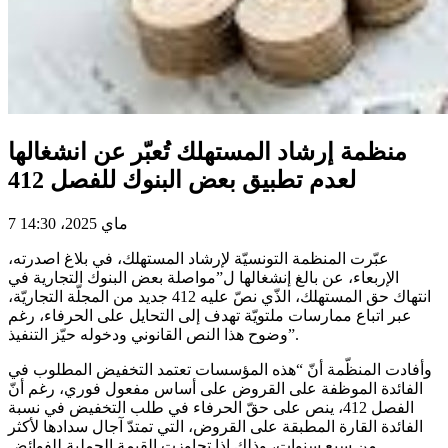
منظمة إرشاد المستهلك تُعبّر عن انشغالها
لعدم تطبيق بعض البنوك للفصل 412
7 ماي 2025، 14:30
عبّرت المنظمة التونسيّة لإرشاد المستهلك، في بلاغ اصدرته،
الإربعاء، عن بالغ إنشغالها ل”مواصلة بعض البنوك التجارية في
انتهاك حق المستهلك، الذّي نصّ عليه 412 جديد من المجلّة التجاريّة،
عبر اتباع ممارسات ملتويّة تهدف إلى التحايل على الحرفاء، رغم
وضوح هذا النص القانوني ودخوله حيّز التنفيذ”.
وأفادت المنظّمة أنّ “هذه المؤسسات تعتمد التخفيض المطلوب في
الفائدة الموظفة على القروض على أساس مفعول فوري، رغم أنّ
الفصل 412، ينص على حقّ الحرفاء في طلب التخفيض في نسبة
الفائدة القارة المطبقة على القروض، التي تمتدّ آجال سدادها لأكثر
من سبع سنوات، وذلك إذا تجاوزت القيمة الجملية للفوائض