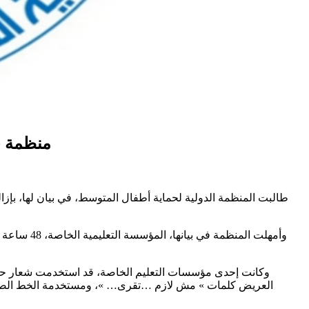
منظمة ح
طالبت المنظمة الدولية لحماية أطفال المتوسط، في بيان لها، بإزال
وأمهلت الم
وكانت إحدى مؤسسات التعليم الخاصة، قد استخدمت شعار حملته
العريض كلمات » مش لازم …تقرى… »، ومستخدمة الخط الصغير 