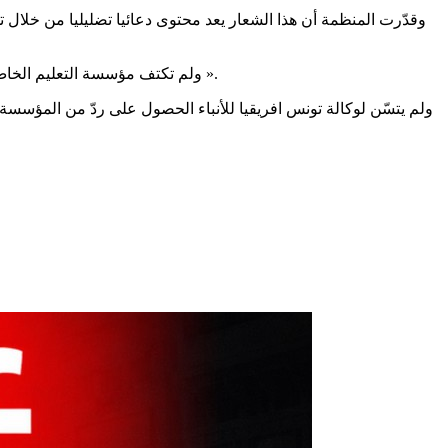
وقدّرت المنظمة أن هذا الشعار يعد محتوى دعائيا تضليليا من خلال ت
ولم تكتف مؤسسة التعليم الخاص بنشر الشعار المذكور على بعض اللافتات الاشهارية بالشوارع بل نشرته كذلك على صفحتها على شبكة التواصل الاجتماعي » ميتا/ فايسبوك ».
ولم يتسّن لوكالة تونس افريقيا للأنباء الحصول على ردّ من المؤسسة 