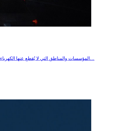
المؤسسات والمناطق التي لا يُقطع عنها الكهرباء في تونس هي المرافق الاستراتيجية والمنشآت الحيوية الكبرى، والتي تُستثنى كلياً من خطط تخفيف الأحمال أو "القطع الدوري" التي تعتمدها…