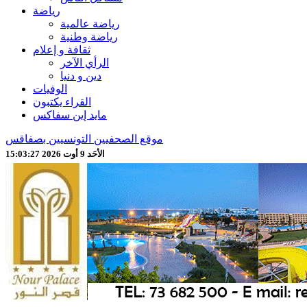
رياضة
رياضة عالمية
رياضة وطنية
ثقافة و إعلام
الرأي الآخر
دين و دنيا
الوفيات
القراء يكتبون
مايد إين سفاكس
موقع الصحفيين التونسيين بصفاقس
الأحَد 9 أوت 2026 15:03:29