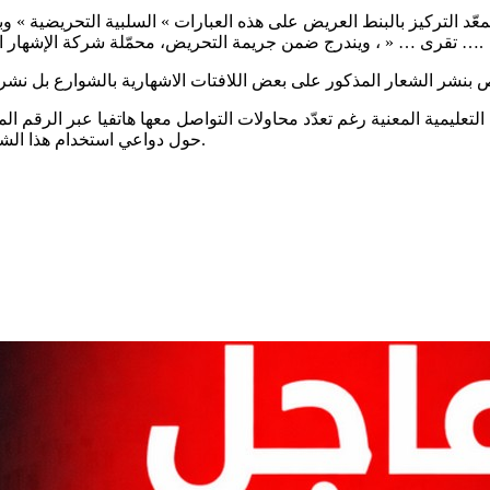
معّد التركيز بالبنط العريض على هذه العبارات » السلبية التحريضية » و
… تقرى … « ، ويندرج ضمن جريمة التحريض، محمّلة شركة الإشهار التي ركّزت هذه اللافتات ومؤسسة التعليم الخاصة المسؤولية في ذلك.
التعليمية المعنية رغم تعدّد محاولات التواصل معها هاتفيا عبر الرقم 
حول دواعي استخدام هذا الشعار وموقفها من مآل مقاضاتها من المنظمة الدولية لأطفال المتوسّط.