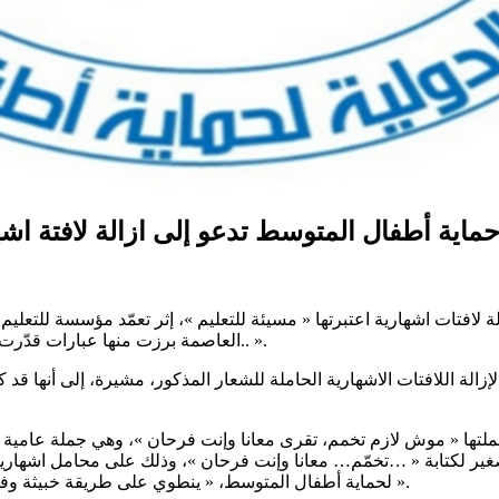
ماية أطفال المتوسط تدعو إلى ازالة لافتة ا
ة لافتات اشهارية اعتبرتها « مسيئة للتعليم »، إثر تعمّد مؤسسة للتع
العاصمة برزت منها عبارات قدّرت أنها » مسيئة وتحريضية على التعلّم تحمل شعار »موش لازم … تقرى.. ».
نظمة في بيانها، المؤسسة التعليمية الخاصة، 48 ساعة لإزالة اللافتات الاشهارية الحاملة للشعار المذك
ا « موش لازم تخمم، تقرى معانا وإنت فرحان »، وهي جملة عامية تفس
لكتابة « …تخمّم… معانا وإنت فرحان »، وذلك على محامل اشهارية ف
لحماية أطفال المتوسط، « ينطوي على طريقة خبيثة وفيها تشجيع على الغش والتواكل بما يشكّل دعوة صريحة لضرب التعليم ».