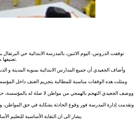
توقفت الدروس، اليوم الاثنين، بالمدرسة الابتدائية حي البرتق
تعنيفها ماديا وبدنيا، واستباحته الحرم المدرسي دون حسيب ولا رقيب، وفق تصريح كاتب عام الفرع الجامعي للتعليم الأساسي بالجهة سفيان الجعيدي.
وأضاف الجعيدي أن جميع المدارس الابتدائية بمنوبة المدينة و الد
ومثلت هذه الوقفات مناسبة للمطالبة بتجريم العنف داخل المؤسسا
ووصف الجعيدي التهجم بالهمجي من مواطن لا صلة له بالمؤسسة، حيث ا
وتقدمت إدارة المدرسة فور وقوع الحادثة بشكاية في حق المواطن، وتم 
يشار الى ان النقابة الأساسية للتعليم الأساسي بمنوبة قد أصدرت بيانا امس الأحد دعت فيه الى إيقاف الدروس بالمدرسة المذكورة والى تنفيذ وقفات احتجاجية بمدارس منوبة والدندان.