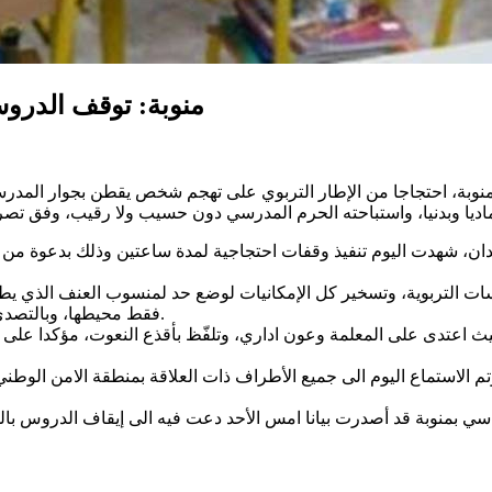
منوبة: توقف الدروس 
ال بمنوبة، احتجاجا من الإطار التربوي على تهجم شخص يقطن بجوار ال
ندان، شهدت اليوم تنفيذ وقفات احتجاجية لمدة ساعتين وذلك بدعوة من ا
ت التربوية، وتسخير كل الإمكانيات لوضع حد لمنسوب العنف الذي يطا
فقط محيطها، وبالتصدي لكل من تسوّل له نفسه تدنيس الحرم المدرسي، وفق نفس المصدر.
عتدى على المعلمة وعون اداري، وتلفّظ بأقذع النعوت، مؤكدا على ضر
الاستماع اليوم الى جميع الأطراف ذات العلاقة بمنطقة الامن الوطني ب