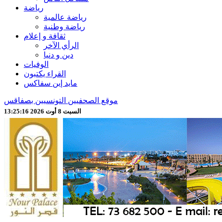
رياضة
رياضة عالمية
رياضة وطنية
ثقافة و إعلام
الرأي الآخر
دين و دنيا
الوفيات
القراء يكتبون
مايد إين سفاكس
موقع الصحفيين التونسيين بصفاقس
السبت 8 أوت 2026 13:25:18