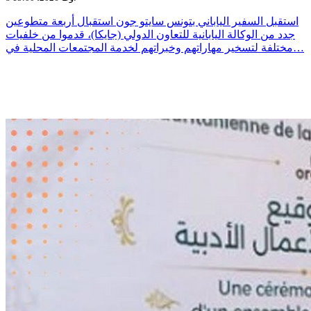
استقبل السفير الياباني بتونس سايتو جون استقبال أربعة متطوعين
جدد من الوكالة اليابانية للتعاون الدولي (جايكا)، قدموا من خلفيات
مختلفة لتسخير مهاراتهم وخبراتهم لخدمة المجتمعات المحلية في…