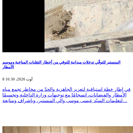
المنستير للتوقّي تدخلات ميدانية للتوقي من أخطار التقلبات المناخية وموسم
الأمطار
8 أوت 2026، 16:30
في إطار خطة استباقية لتعزيز الجاهزية والحدّ من مخاطر تجمع مياه
الأمطار والفيضانات، انسجامًا مع توجيهات وزارة الداخلية وتجسيمًا
لتعليمات السيّد عيسى موسى والي المنستير، وبإشراف ومتابعة…