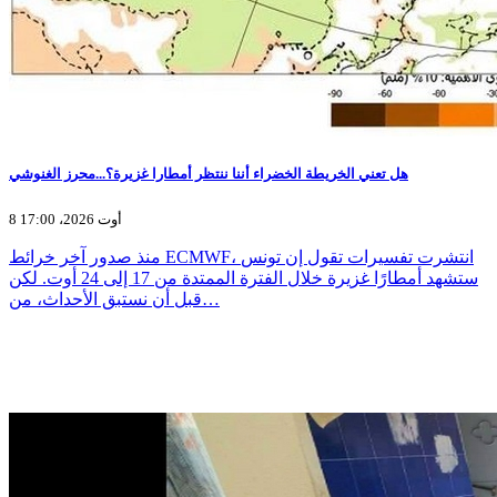
هل تعني الخريطة الخضراء أننا ننتظر أمطارا غزيرة؟...محرز الغنوشي
8 أوت 2026، 17:00
منذ صدور آخر خرائط ECMWF، انتشرت تفسيرات تقول إن تونس
ستشهد أمطارًا غزيرة خلال الفترة الممتدة من 17 إلى 24 أوت. لكن
قبل أن نستبق الأحداث، من…