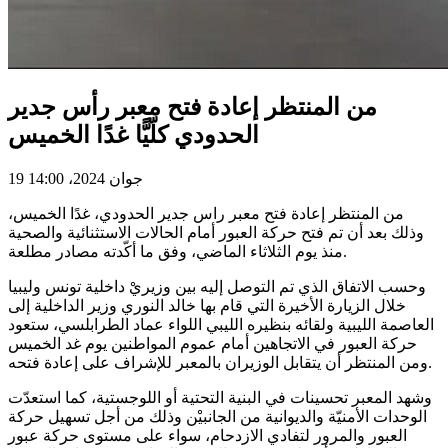
من المنتظر إعادة فتح معبر رأس جدير
الحدودي كلّيًّا غدًا الخميس
19 جوان 2024، 14:00
من المنتظر إعادة فتح معبر راس جدير الحدودي، غدًا الخميس،
وذلك بعد أن تم فتح حركة العبور أمام الحالات الاستثنائية والصحية
منذ يوم الثلاثاء الماضي، وفق ما أكّدته مصادر مطلعة.
وحسب الاتفاق الذي تم التوصل إليه بين وزيريْ داخلية تونس وليبيا
خلال الزيارة الأخيرة التي قام بها خالد النوري وزير الداخلية إلى
العاصمة الليبية ولقائه بنظيره الليبي اللواء عماد الطرابلسي، ستعود
حركة العبور في الاتجاهين أمام عموم المواطنين يوم غد الخميس
ومن المنتظر أن يتقابل الوزيران بالمعبر للإشراف على إعادة فتحه.
وشهد المعبر تحسينات في البنية التحتية أو اللوجستية، كما استعدّت
الوحدات الأمنيّة والديوانية من الجانبيْن وذلك من أجل تسهيل حركة
العبور والمرور لتفادي الازدحام، سواء على مستوى حركة عبور