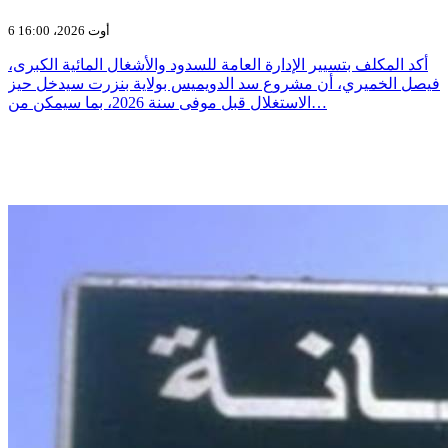
6 أوت 2026، 16:00
أكد المكلف بتسيير الإدارة العامة للسدود والأشغال المائية الكبرى،
فيصل الخميري، أن مشروع سد الدويميس بولاية بنزرت سيدخل حيز
الاستغلال قبل موفى سنة 2026، بما سيمكن من…