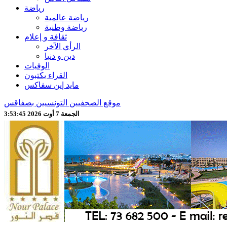
رياضة
رياضة عالمية
رياضة وطنية
ثقافة و إعلام
الرأي الآخر
دين و دنيا
الوفيات
القراء يكتبون
مايد إين سفاكس
موقع الصحفيين التونسيين بصفاقس
الجمعة 7 أوت 2026 3:53:47