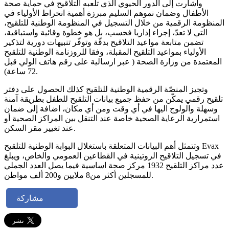
وأشارت إلى الدور الحيوي الذي تلعبه التلاقيح في حماية صحة
الأطفال وضمان نموهم السليم مبرزة أهمية انخراط الأولياء في
المنظومة الرقمية من خلال التسجيل في المنظومة الوطنية للتلقيح،
التي لا تعدّ، إجراء إداريا فحسب، بل هو خطوة وقائية واستباقية،
تضمن متابعة مواعيد التلاقيح بدقّة وتوفّر تنبيهات دورية لتذكير
الأولياء بمواعيد التلقيح المقبلة، وفقا للروزنامة الوطنية للتلقيح
المعتمدة من وزارة الصحة ( عبر ارسالية على رقم هاتف الولي قبل
72 ساعة).
وتجيز المنصّة الرقمية الوطنية للتلقيح كذلك الحصول على دفتر
تلقيح رقمي يمكّن من حفظ جميع بيانات التلقيح للطفل بطريقة آمنة
وسهلة والولوج اليها في أي وقت ومن أي مكان، اضافة إلى ضمان
استمرارية الرعاية الصحية خاصة عند التنقل بين المراكز الصحية أو
عند تغيير مقر السكن.
وتتمثل أهم البيانات المتعلقة باستغلال البوابة الوطنية للتلقيح Evax
في تسجيل التلاقيح الروتينية في القطاعين العمومي والخاص، ويبلغ
عدد مراكز التلقيح 1932 مركز صحة اساسية فيما يصل العدد الجملي
للمسجلين أكثر من8 ملايين و200 ألف مواطن.
مشاركة