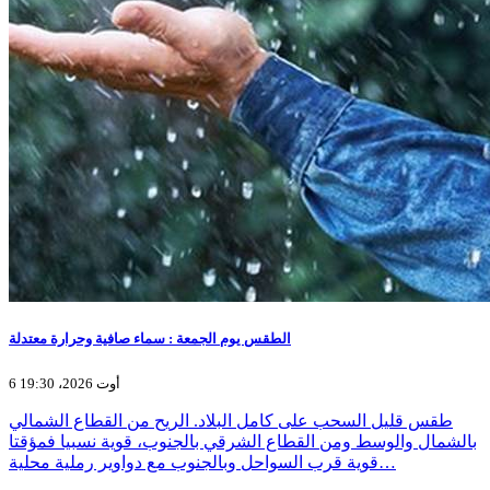
الطقس يوم الجمعة : سماء صافية وحرارة معتدلة
6 أوت 2026، 19:30
طقس قليل السحب على كامل البلاد. الريح من القطاع الشمالي
بالشمال والوسط ومن القطاع الشرقي بالجنوب، قوية نسبيا فمؤقتا
قوية قرب السواحل وبالجنوب مع دواوير رملية محلية…