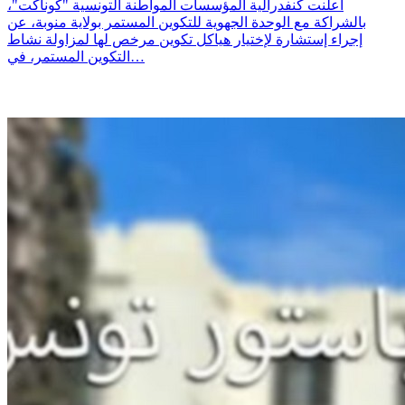
أعلنت كنفدرالية المؤسسات المواطنة التونسية "كوناكت"،
بالشراكة مع الوحدة الجهوية للتكوين المستمر بولاية منوبة، عن
إجراء إستشارة لإختيار هياكل تكوين مرخص لها لمزاولة نشاط
التكوين المستمر، في…