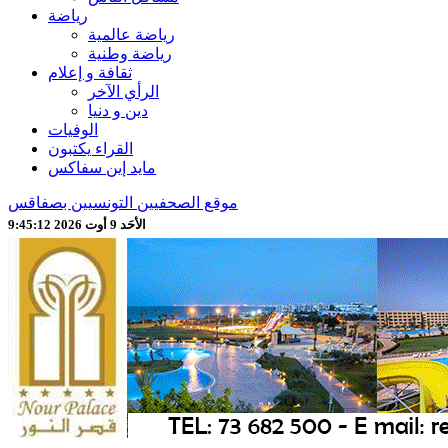
رياضة
رياضة عالمية
رياضة وطنية
ثقافة و إعلام
الرأي الآخر
دين و دنيا
الوفيات
القراء يكتبون
مايد إين سفاكس
موقع الصحفيين التونسيين بصفاقس
الأحَد 9 أوت 2026 9:45:14