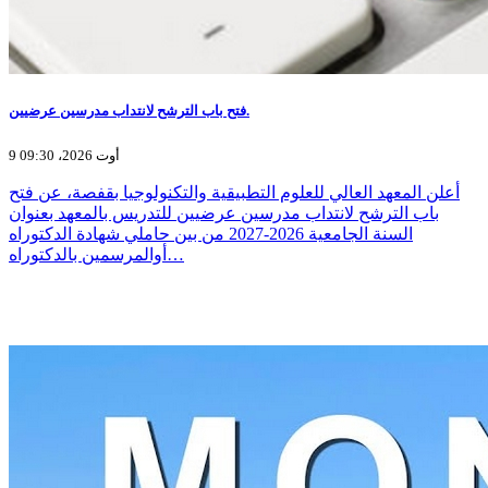
فتح باب الترشح لانتداب مدرسين عرضيين.
9 أوت 2026، 09:30
أعلن المعهد العالي للعلوم التطبيقية والتكنولوجيا بقفصة، عن فتح
باب الترشح لانتداب مدرسين عرضيين للتدريس بالمعهد بعنوان
السنة الجامعية 2026-2027 من بين حاملي شهادة الدكتوراه
أوالمرسمين بالدكتوراه…