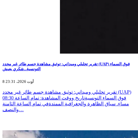
تقرير تحليلي وميداني: توثيق مشاهدة جسم طائر غير محدد (UAP) فوق السماء
التونسية...شكري يعيش
8 أوت 2026، 23:31
تقرير تحليلي وميداني: توثيق مشاهدة جسم طائر غير محدد (UAP)
فوق السماء التونسيةتاريخ ووقت المشاهدة: تمام الساعة 08:30
مساء. سياق الظاهرة والجغرافية الممتدةفي تمام الساعة الثامنة
والنصف…