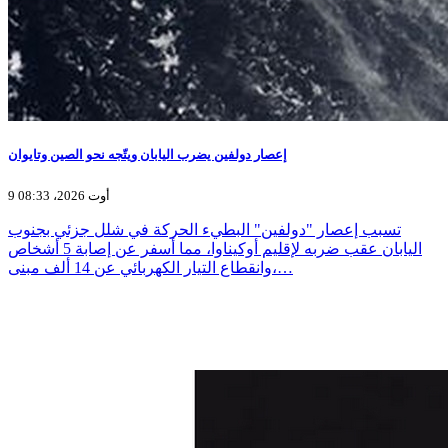
إعصار دولفين يضرب اليابان ويتّجه نحو الصين وتايوان
9 أوت 2026، 08:33
تسبب إعصار "دولفين" البطيء الحركة في شلل جزئي بجنوب
اليابان عقب ضربه لإقليم أوكيناوا، مما أسفر عن إصابة 5 أشخاص
وانقطاع التيار الكهربائي عن 14 ألف مبنى،…