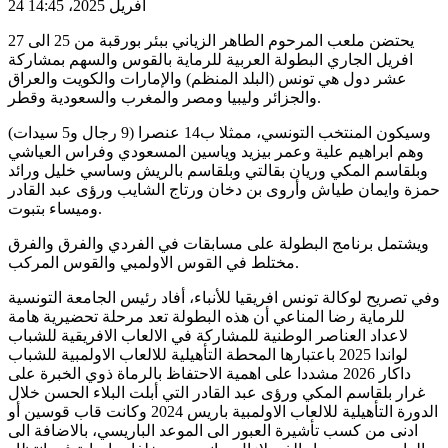
24 افريل 2025، 14:45
يحتضن ملعب المرحوم الطاهر الزياني ببئر بورقبة من 25 الى 27
افريل الجاري البطولة العربية للرماية بالقوس والسهم بمشاركة
عشر دول هي تونس (البلد المنظم) والإمارات والكويت والعراق
والجزائر وليبيا ومصر والمغرب والسعودية وقطر.
وسيكون المنتخب التونسي، ممثلا ب14 عنصرا (9 رجال و5 سيدات)
وهم ابراهيم علية وعمر بيزيد وياسين المسعودي وفراس العياشي
وبلقاسم المكي وريان بقالتي وبلقاسم بالريش وساسي خليل ورائد
حمزة وايمان طياش وأروى بن دخان ورتاج الشايب ورؤى عبد القادر
وميساء بتبوت.
ويشتمل برنامج البطولة على مسابقات في الفردي والفرق والفرق
مختلط في القوس الاولمبي والقوس المركب.
وفي تصريح لوكالة تونس افريقيا للأنباء، أفاد رئيس الجامعة التونسية
للرماية رضا المناعي أن هذه البطولة تعد مرحلة تحضيرية هامة
لاعداد العناصر الوطنية للمشاركة في الالعاب الافريقية للشباب
لواندا 2025 باعتبارها المحطة التأهيلية للالعاب الاولمبية للشباب
داكار 2026 مشددا على اهمية الاحتفاظ بالرماة ذوي الخبرة على
غرار بلقاسم المكي ورؤى عبد القادر التي أبلت البلاء الحسن خلال
الدورة التأهيلية للالعاب الاولمبية باريس 2024 وكانت قاب قوسين أو
ادنى من كسب تأشيرة العبور الى الموعد الباريسي، بالاضافة الى