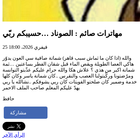
مهاترات صائم : الصوناد …حسيبكم ربّي
25 فيفري 2026، 18:00
والله (اذا كان ما ثماش سبب قاهر) شماتة صافية سي العون يدوّر
هاكي العصا الطويلة ويقص الماء قبل شقان الفطر بساعتين …ثمة
شماتة اكبر من هذي ؟ علاش هكا والله حرام عليكم عذّبتو التوانسة
ومرّضتونا وركّبتولنا العصب والنقرس ..كان شماتة ياسر وكان كلها
خدمة وضمير كان صلحتو الفويتات كان ربي يشوفكم ..نشالله يا ربي
يهدّ عليكم المعلم صاحب الملف الاحمر
حافظ
مشاركة
الرأي الآخر