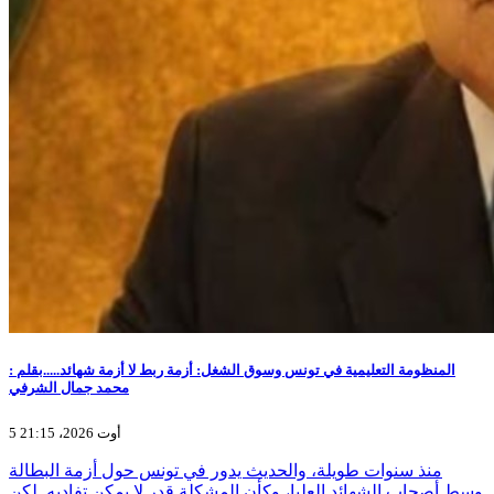
المنظومة التعليمية في تونس وسوق الشغل: أزمة ربط لا أزمة شهائد.....بقلم :
محمد جمال الشرفي
5 أوت 2026، 21:15
منذ سنوات طويلة، والحديث يدور في تونس حول أزمة البطالة
وسط أصحاب الشهائد العليا، وكأن المشكلة قدر لا يمكن تفاديه. لكن