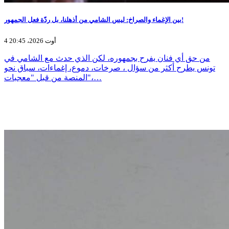
بين الإغماء والصراخ: ليس الشامي من أذهلنا، بل ردّة فعل الجمهور!
4 أوت 2026، 20:45
من حق أي فنان يفرح بجمهوره، لكن الذي حدث مع الشامي في
تونس يطرح أكثر من سؤال ، صرخات، دموع، إغماءات، سباق نحو
المنصة من قبل "معجبات"،…