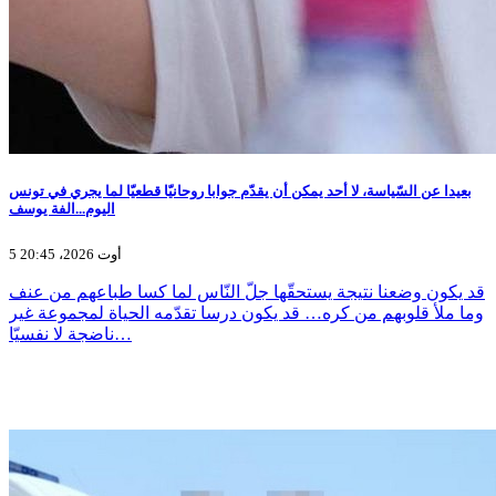
بعيدا عن السّياسة، لا أحد يمكن أن يقدّم جوابا روحانيّا قطعيّا لما يجري في تونس
اليوم...الفة يوسف
5 أوت 2026، 20:45
قد يكون وضعنا نتيجة يستحقّها جلّ النّاس لما كسا طباعهم من عنف
وما ملأ قلوبهم من كره… قد يكون درسا تقدّمه الحياة لمجموعة غير
ناضجة لا نفسيّا…