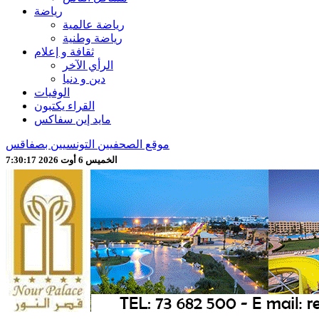
رياضة
رياضة عالمية
رياضة وطنية
ثقافة و إعلام
الرأي الآخر
دين و دنيا
الوفيات
القراء يكتبون
مايد إين سفاكس
موقع الصحفيين التونسيين بصفاقس
الخميس 6 أوت 2026 7:30:19