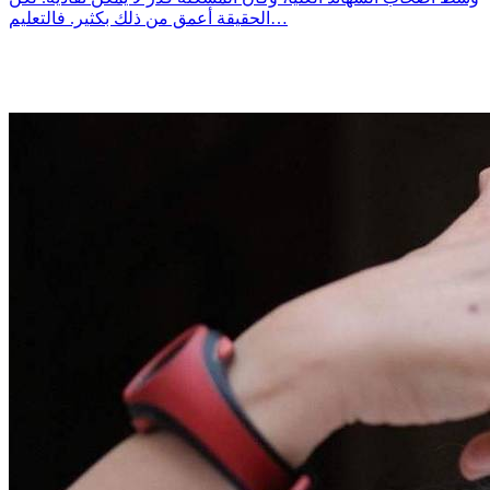
الحقيقة أعمق من ذلك بكثير. فالتعليم…