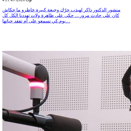
منشور الدكتور ذاكر لهيذب حرّك وجيعة كبيرة خاطرو ما حكاش
كان على حادث مرور… حكى على ظاهرة ولات تهددنا الكل كل
يوم.كي نسمعو على أم تفقد حياتها…