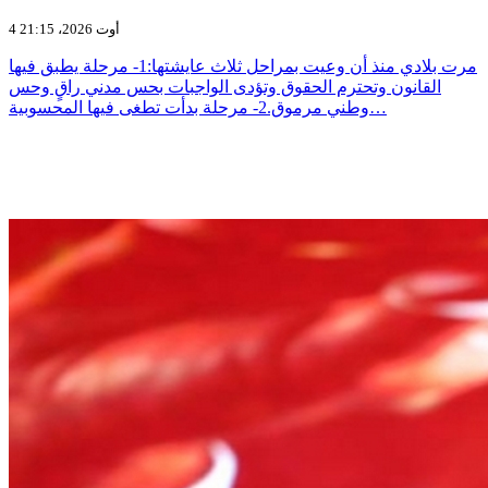
4 أوت 2026، 21:15
مرت بلادي منذ أن وعيت بمراحل ثلاث عايشتها:1- مرحلة يطبق فيها
القانون وتحترم الحقوق وتؤدى الواجبات بحس مدني راقٍ وحس
وطني مرموق.2- مرحلة بدأت تطغى فيها المحسوبية…