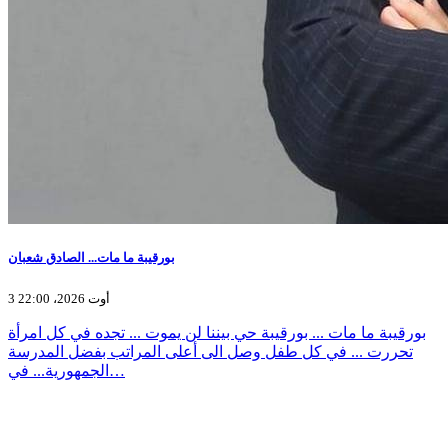
بورقيبة ما مات... الصادق شعبان
3 أوت 2026، 22:00
بورقيبة ما مات ... بورقيبة حي بيننا لن يموت ... تجده في كل امرأة
تحررت ... في كل طفل وصل الى أعلى المراتب بفضل المدرسة
الجمهورية... في…