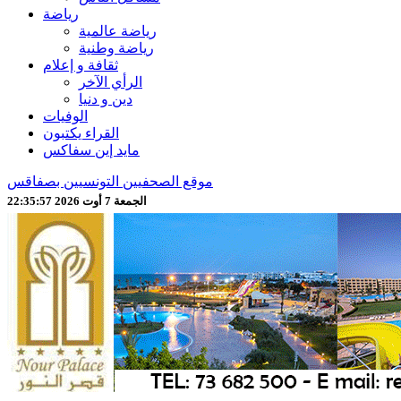
رياضة
رياضة عالمية
رياضة وطنية
ثقافة و إعلام
الرأي الآخر
دين و دنيا
الوفيات
القراء يكتبون
مايد إين سفاكس
موقع الصحفيين التونسيين بصفاقس
الجمعة 7 أوت 2026 22:35:59