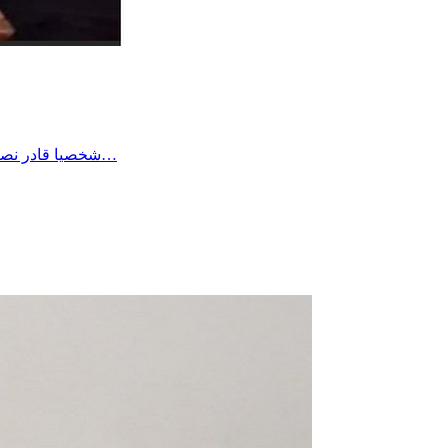
شخصيا قادر نصبر على أي وضع بفضل الله وحده وطاقة الصبر الي اكتسبها الواحد في حياته لكن هناك الكثير من المرضى وكبار السن والأطفال لا طاقة لهم…