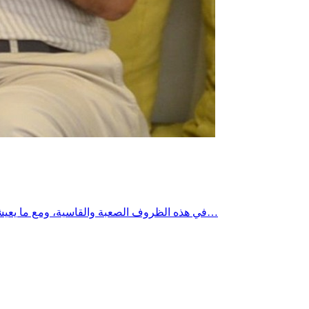
في هذه الظروف الصعبة والقاسية، ومع ما يعيشه الجميع من معاناة، وقد تجاوزت انقطاعات الكهرباء اليوم خمس ساعات متواصلة، تظل كرامة الإنسان فوق كل اعتبار.تضامني المطلق مع…