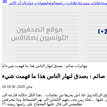
menu
مية
إعلانات متنوعة
اعلانات+
رياضة
الوفيات
قضايا و حوادث
الرأي الآخر
صائم : بصدق لنهار الناس هذا ما فهمت شيء
18 ماي 2020، 18:30
 اش يدور في هالبلاد نلقى روحي زكيم ومتخلف …كل عشرية يحللولنا صندوق من 2121 الى 2626 الى صندوق الزكاة وبرّ عاد اش يحزها من نقاشات …هذا الكل حكاية فارغة الى
عليها …بجاه ربي نحب نفهم الكماين الى تهز الفسفاط وما تتحرقش
تطلعشي الى قال عليها الفخفاخ على راسها ريشة ؟؟