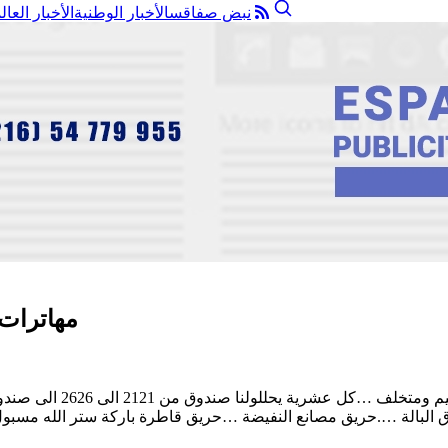
نبض صفاقس
الأخبار الوطنية
الأخبار العال
مهاترات 
كل مرة نقول وصلت وفهمت
 البالة ….حريق مصانع النفيضة …حريق قاطرة باركة ستر الله مسبول 