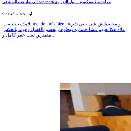
الي صار هذه السنة في bac math بصراحة مظلمة كبيرة.....نبيل النفزاوي
9 أوت 2026، 21:45
تلامذة ناجحة ب mention très bien و مخلتطتش على حتى شيء .
علاه هكا تعبهم مشا خسارة ونخلوهم يحسو بالفشل وهوما بالعكس
متميزين تعب عمر كامل و…