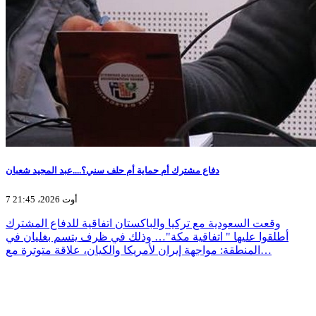
دفاع مشترك أم حماية أم حلف سني؟....عبد المجيد شعبان
7 أوت 2026، 21:45
وقعت السعودية مع تركيا والباكستان اتفاقية للدفاع المشترك
أطلقوا عليها " اتفاقية مكة"… وذلك في ظرف يتسم بغليان في
المنطقة: مواجهة إيران لأمريكا والكيان، علاقة متوترة مع…