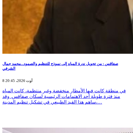
صفاقس : من تحويل ندرة المياه إلى نموذج للتنظيم والصمود...محمد جمال
الشرفي
8 أوت 2026، 20:45
في منطقة كانت فيها الأمطار منخفضة وغير منتظمة، كانت المياه
منذ فترة طويلة أحد الاهتمامات الرئيسية لسكان صفاقس. وقد
ساهم هذا القيد الطبيعي في تشكيل تنظيم المدينة،…