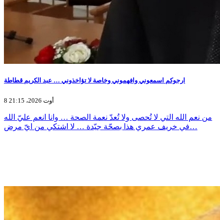
ارجوكم اسمعوني وافهموني وخاصة لا تؤاخذوني … عبد الكريم قطاطة
8 أوت 2026، 21:15
من نعم الله التي لا تُحصى ولا تُعدّ نعمة الصحة … وانا انعم عليّ الله
في خريف عمري هذا بصحّة جيّدة … لا اشتكي من ايّ مرض…