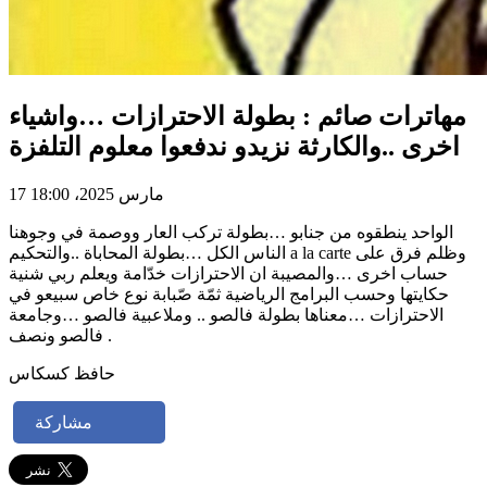
مهاترات صائم : بطولة الاحترازات …واشياء
اخرى ..والكارثة نزيدو ندفعوا معلوم التلفزة
17 مارس 2025، 18:00
الواحد ينطقوه من جنابو …بطولة تركب العار ووصمة في وجوهنا
الناس الكل …بطولة المحاباة ..والتحكيم a la carte وظلم فرق على
حساب اخرى …والمصيبة ان الاحترازات خدّامة ويعلم ربي شنية
حكايتها وحسب البرامج الرياضية ثمّة صّبابة نوع خاص سبيعو في
الاحترازات …معناها بطولة فالصو .. وملاعبية فالصو …وجامعة
فالصو ونصف .
حافظ كسكاس
مشاركة