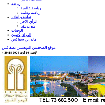
رياضة
رياضة عالمية
رياضة وطنية
ثقافة و إعلام
الرأي الآخر
دين و دنيا
الوفيات
القراء يكتبون
مايد إين سفاكس
موقع الصحفيين التونسيين بصفاقس
الإثنين 10 أوت 2026 4:29:20