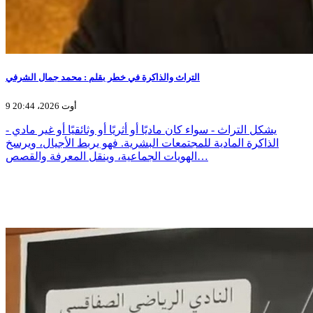
التراث والذاكرة في خطر بقلم : محمد جمال الشرفي
9 أوت 2026، 20:44
يشكل التراث - سواء كان ماديًا أو أثريًا أو وثائقيًا أو غير مادي -
الذاكرة المادية للمجتمعات البشرية. فهو يربط الأجيال، ويرسخ
الهويات الجماعية، وينقل المعرفة والقصص…