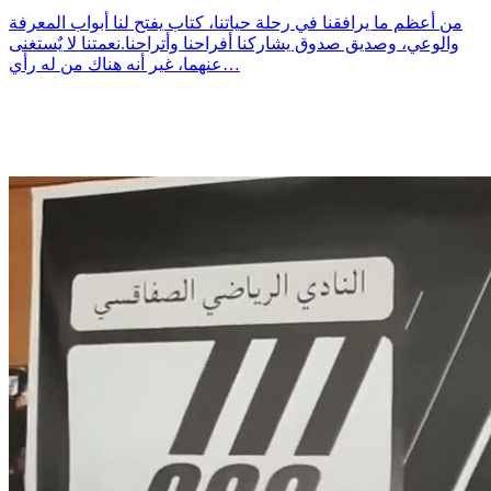
من أعظم ما يرافقنا في رحلة حياتنا، كتاب يفتح لنا أبواب المعرفة
والوعي، وصديق صدوق يشاركنا أفراحنا وأتراحنا.نعمتنا لا يٌستغنى
عنهما، غير أنه هناك من له رأي…