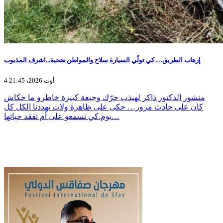
إرهاب الطريق… كي تولّي السيارة سلاح والمواطن ضحية...اشرف المذيوب
4 أوت 2026، 21:45
منشور الدكتور ذاكر لهيذب حرّك وجيعة كبيرة خاطرو ما حكاش
كان على حادث مرور… حكى على ظاهرة ولات تهددنا الكل كل
يوم.كي نسمعو على أم تفقد حياتها…