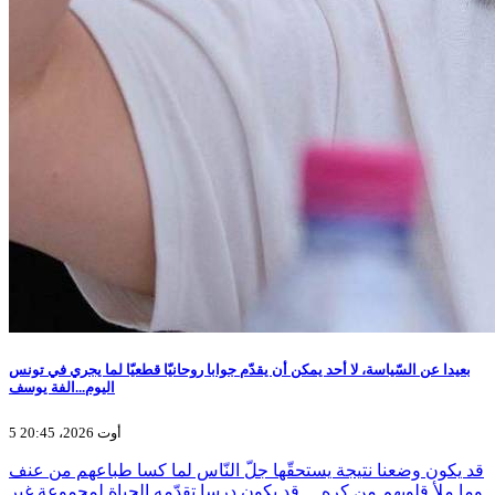
بعيدا عن السّياسة، لا أحد يمكن أن يقدّم جوابا روحانيّا قطعيّا لما يجري في تونس
اليوم...الفة يوسف
5 أوت 2026، 20:45
قد يكون وضعنا نتيجة يستحقّها جلّ النّاس لما كسا طباعهم من عنف
وما ملأ قلوبهم من كره… قد يكون درسا تقدّمه الحياة لمجموعة غير