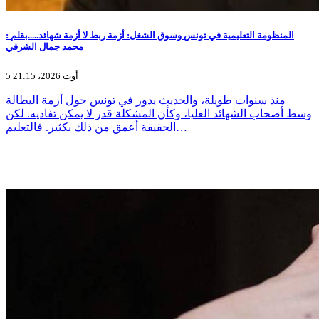
المنظومة التعليمية في تونس وسوق الشغل: أزمة ربط لا أزمة شهائد.....بقلم :
محمد جمال الشرفي
5 أوت 2026، 21:15
منذ سنوات طويلة، والحديث يدور في تونس حول أزمة البطالة
وسط أصحاب الشهائد العليا، وكأن المشكلة قدر لا يمكن تفاديه. لكن
الحقيقة أعمق من ذلك بكثير. فالتعليم…