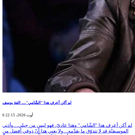
لم أكن أعرف هذا "الشّامي"..... الفة يوسف
6 أوت 2026، 22:15
لم أكن أعرف هذا "الشّامي" وهذا عاديّ، فهو ليس من جيلي…وأذني
الموسيقيّة قد لا تتذوّق ما يقدّمه…ولا يعني هذا أنّ ذوقي أفضل من