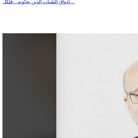
أذواق الشّباب الّذين يحبّونه…فلكلّ…