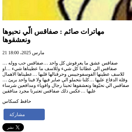
مهاترات صائم : صفاقس الّي نحبوها
ونعشقوها
21 مارس 2025، 18:00
صفاقس عشق ما يعرفوش كل واحد …صفاقس حب ووله …
صفاقس الي عطاتنا كل شيء وللاسف ما عطيناها شيء …او
للاسف عطينها الفوسفوجيبس وحرقنالها قلبها …عطيناها الاهمال
وقلة الدفاع عليها …كلنا نتحملو الي صاير فيها ولا فينا واحد بريئ …
صفاقس الي نحبّوها ونعشقوها تحبنا رجال واقوياء ومدافعين شرساء
عليها …عكس ذلك صفاقس تعتبرنا مجرد منافقين
حافظ كسكاس
مشاركة