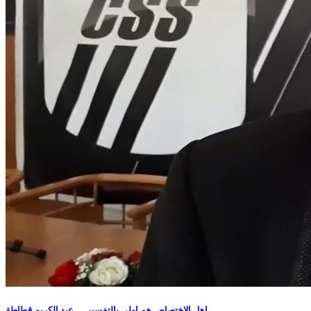
اهل الاختصاص هم اولى بالتفسير … عبد الكريم قطاطة