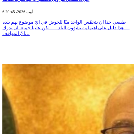
6 أوت 2026، 20:45
طبيعي جدا ان يتحمّس الواحد منّا للخوض في ايّ موضوع يهم بلده
… هذا دليل على اهتمامه بشؤون البلد …. لكن علينا جميعا ان ندرك
انّ المواقف…