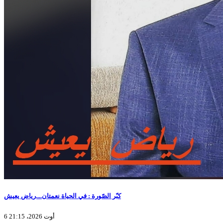
كبّر الصّورة : في الحياة نعمتان....رياض يعيش
6 أوت 2026، 21:15