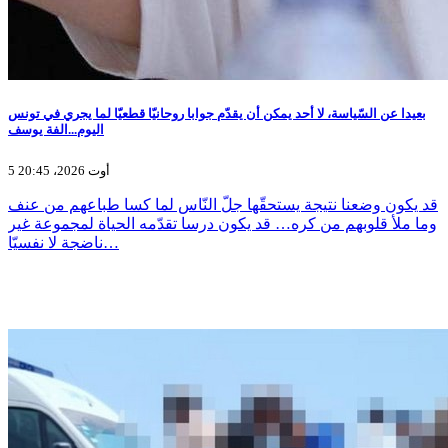
بعيدا عن السّياسة، لا أحد يمكن أن يقدّم جوابا روحانيّا قطعيّا لما يجري في تونس
اليوم...الفة يوسف
5 أوت 2026، 20:45
قد يكون وضعنا نتيجة يستحقّها جلّ النّاس لما كسا طباعهم من عنف
وما ملأ قلوبهم من كره… قد يكون درسا تقدّمه الحياة لمجموعة غير
ناضجة لا نفسيّا…