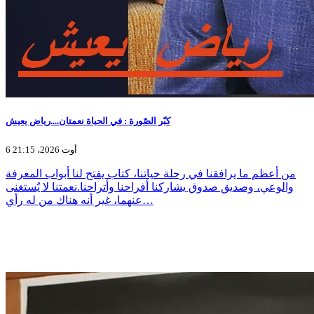
كبّر الصّورة : في الحياة نعمتان....رياض يعيش
6 أوت 2026، 21:15
من أعظم ما يرافقنا في رحلة حياتنا، كتاب يفتح لنا أبواب المعرفة
والوعي، وصديق صدوق يشاركنا أفراحنا وأتراحنا.نعمتنا لا يٌستغنى
عنهما، غير أنه هناك من له رأي…