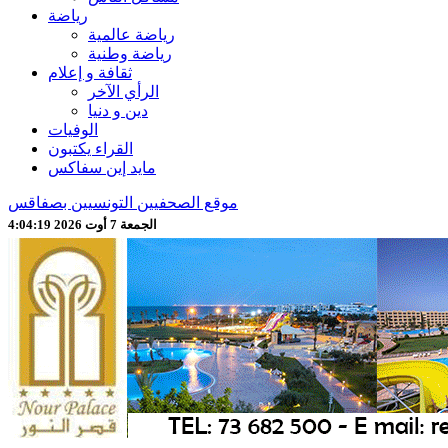
رياضة
رياضة عالمية
رياضة وطنية
ثقافة و إعلام
الرأي الآخر
دين و دنيا
الوفيات
القراء يكتبون
مايد إين سفاكس
موقع الصحفيين التونسيين بصفاقس
الجمعة 7 أوت 2026 4:04:21