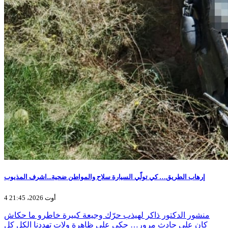
إرهاب الطريق… كي تولّي السيارة سلاح والمواطن ضحية...اشرف المذيوب
4 أوت 2026، 21:45
منشور الدكتور ذاكر لهيذب حرّك وجيعة كبيرة خاطرو ما حكاش
كان على حادث مرور… حكى على ظاهرة ولات تهددنا الكل كل