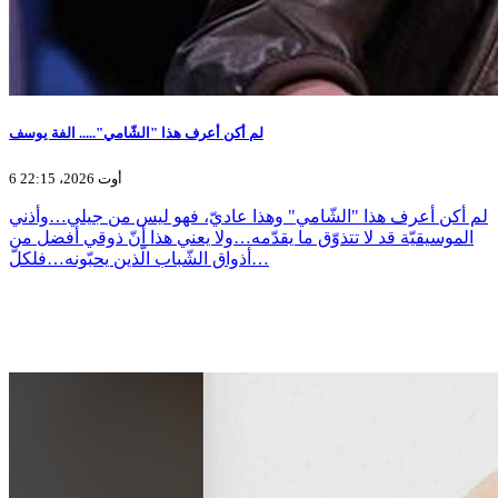
لم أكن أعرف هذا "الشّامي"..... الفة يوسف
6 أوت 2026، 22:15
لم أكن أعرف هذا "الشّامي" وهذا عاديّ، فهو ليس من جيلي…وأذني
الموسيقيّة قد لا تتذوّق ما يقدّمه…ولا يعني هذا أنّ ذوقي أفضل من
أذواق الشّباب الّذين يحبّونه…فلكلّ…