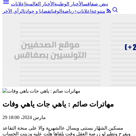
menu
نبض صفاقس
الأخبار الوطنية
الأخبار العالمية
إعلانات
متنوعة
اعلانات+
رياضة
الوفيات
قضايا و حوادث
الرأي الآخر
مهاترات صائم : ياهي جات ياهي وفات
29 مارس 2024، 18:00
مسكين الشهّار يستنى ويسال عالشهرية والا على منحة التقاعد
ويفرح وتطيرلو زرصة العقل وقت يلقاها هلّت عليه وزينت الحساب