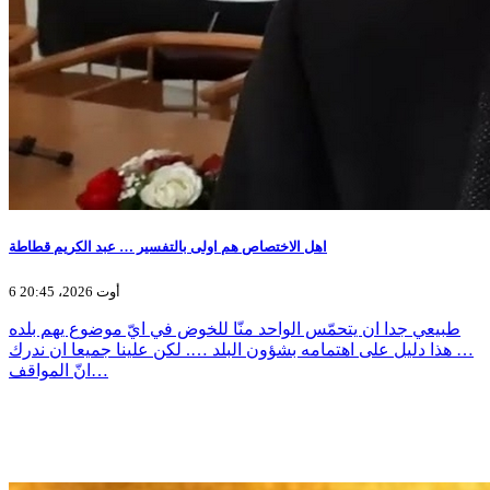
اهل الاختصاص هم اولى بالتفسير … عبد الكريم قطاطة
6 أوت 2026، 20:45
طبيعي جدا ان يتحمّس الواحد منّا للخوض في ايّ موضوع يهم بلده
… هذا دليل على اهتمامه بشؤون البلد …. لكن علينا جميعا ان ندرك
انّ المواقف…