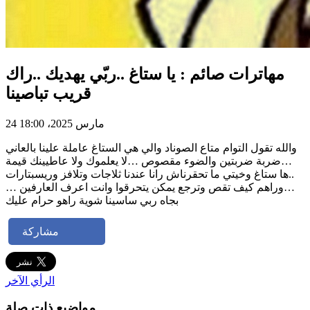
مهاترات صائم : يا ستاغ ..ربّي يهديك ..راك
قريب تباصينا
24 مارس 2025، 18:00
والله تقول التوام متاع الصوناد والي هي الستاغ عاملة علينا بالعاني
…ضربة ضربتين والضوء مقصوص …لا يعلموك ولا عاطيينك قيمة
..ها ستاغ وخيتي ما تحقرناش رانا عندنا ثلاجات وتلافز وريسبتارات
…وراهم كيف تقص وترجع يمكن يتحرقوا وانت اعرف العارفين …
بجاه ربي ساسينا شوية راهو حرام عليك
مشاركة
الرأي الآخر
مواضيع ذات صلة