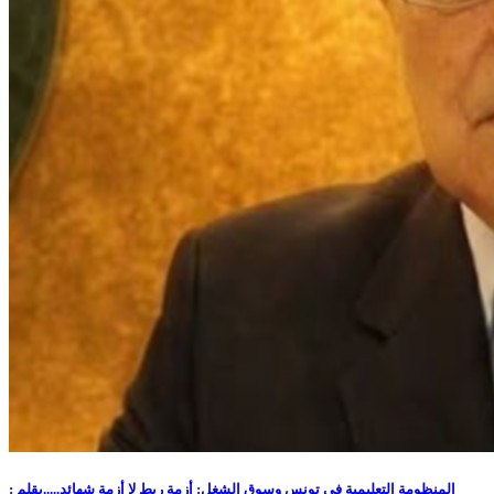
المنظومة التعليمية في تونس وسوق الشغل: أزمة ربط لا أزمة شهائد.....بقلم :