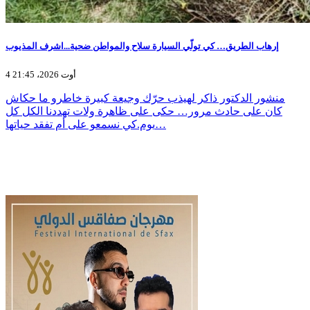
إرهاب الطريق… كي تولّي السيارة سلاح والمواطن ضحية...اشرف المذيوب
4 أوت 2026، 21:45
منشور الدكتور ذاكر لهيذب حرّك وجيعة كبيرة خاطرو ما حكاش
كان على حادث مرور… حكى على ظاهرة ولات تهددنا الكل كل
يوم.كي نسمعو على أم تفقد حياتها…