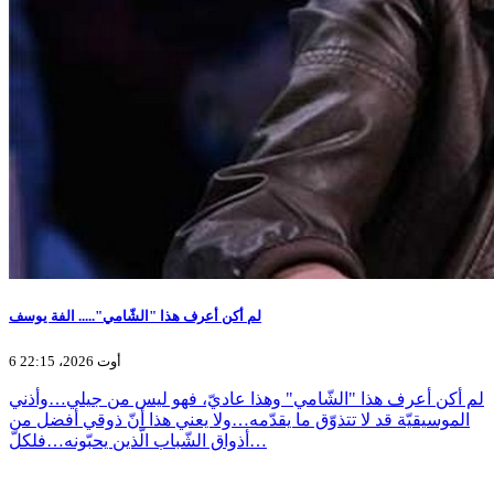
لم أكن أعرف هذا "الشّامي"..... الفة يوسف
6 أوت 2026، 22:15
لم أكن أعرف هذا "الشّامي" وهذا عاديّ، فهو ليس من جيلي…وأذني
الموسيقيّة قد لا تتذوّق ما يقدّمه…ولا يعني هذا أنّ ذوقي أفضل من
أذواق الشّباب الّذين يحبّونه…فلكلّ…