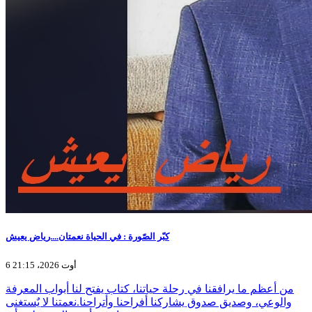
كبّر الصّورة : في الحياة نعمتان....رياض يعيش
6 أوت 2026، 21:15
من أعظم ما يرافقنا في رحلة حياتنا، كتاب يفتح لنا أبواب المعرفة
والوعي، وصديق صدوق يشاركنا أفراحنا وأتراحنا.نعمتنا لا يٌستغنى