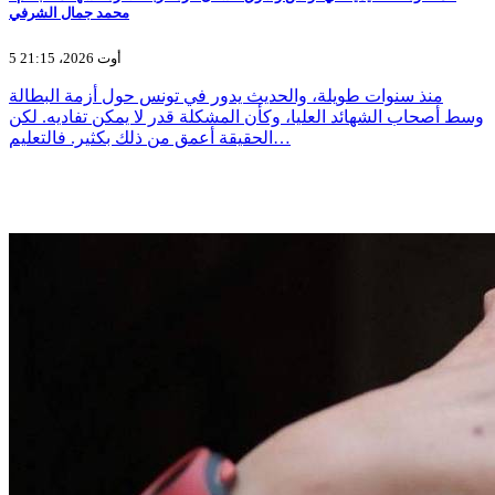
محمد جمال الشرفي
5 أوت 2026، 21:15
منذ سنوات طويلة، والحديث يدور في تونس حول أزمة البطالة
وسط أصحاب الشهائد العليا، وكأن المشكلة قدر لا يمكن تفاديه. لكن
الحقيقة أعمق من ذلك بكثير. فالتعليم…