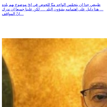
طبيعي جدا ان يتحمّس الواحد منّا للخوض في ايّ موضوع يهم بلده
… هذا دليل على اهتمامه بشؤون البلد …. لكن علينا جميعا ان ندرك
انّ المواقف…