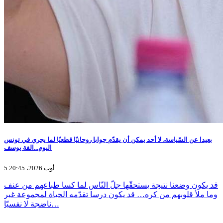
بعيدا عن السّياسة، لا أحد يمكن أن يقدّم جوابا روحانيّا قطعيّا لما يجري في تونس
اليوم...الفة يوسف
5 أوت 2026، 20:45
قد يكون وضعنا نتيجة يستحقّها جلّ النّاس لما كسا طباعهم من عنف
وما ملأ قلوبهم من كره… قد يكون درسا تقدّمه الحياة لمجموعة غير
ناضجة لا نفسيّا…