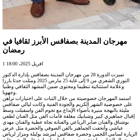
مهرجان المدينة بصفاقس الأبرز ثقافيا في
رمضان
1 افريل 2025، 18:00
تميزت الدورة 28 من مهرجان المدينة بصفاقس بإدارة الدكتور
النوري الشعري من 9 إلى غاية 25 مارس 2025 ومثلت حدثا بارزا
وعلامة استثنائية تنظيما ومحتوى ضمن المشهد الثقافي وطنيا
وجهويا.
استمد المهرجان خصوصيتة من خلال الثبات على اختيارات تراهن
على خصوصية الشهر الكريم والجودة الفنية وكانت ليالي صفاقس
مليئة بالبهجة منيرة بأضواء الإبداع مع نجوم الفن واسقبلت وسط
إقبال جماهيري كبير وشبابيك مغلقة قامات الفن مثل الفنان لطفي
بوشناق والفنان صابر الرباعي والفنانة نجاة عطية والفنان مهدي
عياشي وأتحفت الجماهير بالفن الصوفي والحضرة مثل عرض
الزيارة لسامي اللجمي وحضرة صفاقس لمرشد بوليلة ومزار لرياض
وجمال الشابي وانفتحت ضمن مبادرات انسانية على المجموعات