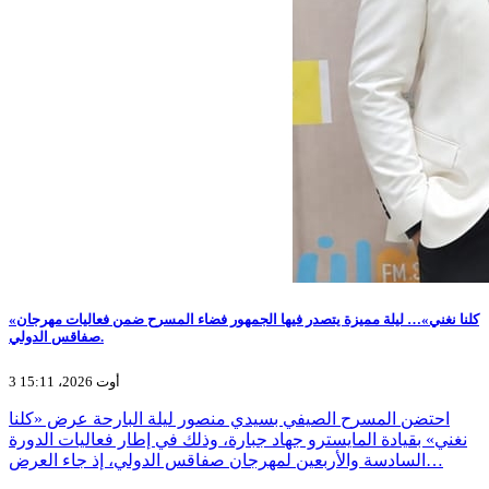
«كلنا نغني»… ليلة مميزة يتصدر فيها الجمهور فضاء المسرح ضمن فعاليات مهرجان
صفاقس الدولي.
3 أوت 2026، 15:11
احتضن المسرح الصيفي بسيدي منصور ليلة البارحة عرض «كلنا
نغني» بقيادة المايسترو جهاد جبارة، وذلك في إطار فعاليات الدورة
السادسة والأربعين لمهرجان صفاقس الدولي، إذ جاء العرض…