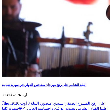
الليلة الشامي على ركح مهرجان صفاقس الدولي في سهرة شبابية
3 أوت 2026، 13:14
على ركح المسرح الصيفي بسيدي منصور، الليلة 3 أوت 2026، يطلّ
علينا الفنان الشامي بصوته الدافئ وإحساسه العالي 🎶❤️سهرة كلها