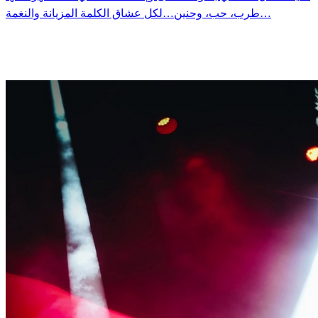
طرب، حب، وحنين…لكل عشاق الكلمة المزيانة والنغمة…