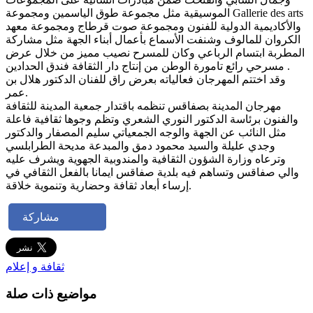
الموسيقية مثل مجموعة طوق الياسمين ومجموعة Gallerie des arts
والأكاديمية الدولية للفنون ومجموعة صوت قرطاج ومجموعة معهد
الكروان للمالوف وشنفت الأسماع بأعمال أبناء الجهة مثل مشاركة
المطربة ابتسام الرباعي وكان للمسرح نصيب مميز من خلال عرض
مسرحي رائع تامورة الوطن من إنتاج دار الثقافة فندق الحدادين .
وقد اختتم المهرجان فعالياته بعرض راق للفنان الدكتور هلال بن
عمر.
مهرجان المدينة بصفاقس تنظمه باقتدار جمعية المدينة للثقافة
والفنون برئاسة الدكتور النوري الشعري وتظم وجوها ثقافية فاعلة
مثل النائب عن الجهة والوجه الجمعياتي سليم المصفار والدكتور
وجدي عليلة والسيد محمود دمق والمبدعة مديحة الطرابلسي
وترعاه وزارة الشؤون الثقافية والمندوبية الجهوية ويشرف عليه
والي صفاقس وتساهم فيه بلدية صفاقس ايمانا بالفعل الثقافي في
إرساء أبعاد ثقافة وحضارية وتنموية خلاقة.
مشاركة
ثقافة و إعلام
مواضيع ذات صلة