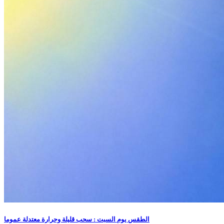
الطقس يوم السبت : سحب قليلة وحرارة معتدلة عموما