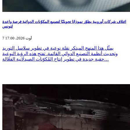
ائتلاف شركات أوروبية يطوّر نموذجًا تحويليًا لتصنيع المكوّنات الدوائية فرصة واعدة
لتونس
7 أوت 2026، 17:00
يمثّل هذا المنهج المبتكر نقلة نوعية في تطوير سلاسل التوريد
وتحديث أنظمة التصنيع الدوائي القائمة. تفتح هذه الرؤية النوعية
حقبة جديدة في تطوير إنتاج المُكوّنات الصيدلانية الفعّالة…