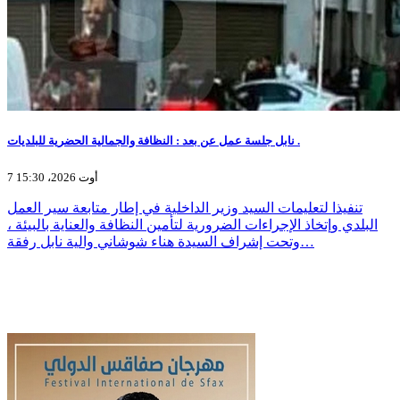
نابل جلسة عمل عن بعد : النظافة والجمالية الحضرية للبلديات .
7 أوت 2026، 15:30
تنفيذا لتعليمات السيد وزير الداخلية في إطار متابعة سير العمل
البلدي وإتخاذ الإجراءات الضرورية لتأمين النظافة والعناية بالبيئة ،
وتحت إشراف السيدة هناء شوشاني والية نابل رفقة…