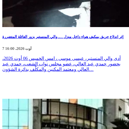
إثر اندلاع حريق بمكيف هواء داخل منزل …. والي المنستير يزور العائلة المتضررة
7 أوت 2026، 16:00
أدى والي المنستير، عيسى موسى ، امس الخميس 06 أوت 2026،
بحضور حمدي عبد العالي، عضو مجلس نواب الشعب، حمدي عبد
العالي ومعتمد المكنين والمكلّف بدائرة الشؤون…