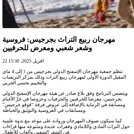
مهرجان ربيع التراث بجرجيس: فروسية
وشعر شعبي ومعرض للحرفيين
22 افريل 2025، 15:30
تنظم جمعية مهرجان الإسفنج الدولي بجرجيس من 1 إلى 4 ماي
المقبل الدورة الأولى لمهرجان ربيع التراث وذلك بمركز التربصات
والتخييم بحسي الجربي.
ويتضمن البرنامج وفق بلاغ صادر عن هيئة مهرجان الإسفنج الدولي
بجرجيس، معرضا للحرفيين والحرفيات وعروضا في جَزّ الأغنام
ومسابقة في الرماية بالإضافة إلى عروض فرقة “ڨوڨو جرجيس”
ومسابقات في الفروسية والتوثيق والخياطة.
كما سيكون ضيوف المهرجان ورواده على موعد مع ندوة علمية
حول التراث المادي واللامادي وفقرات عديدة ومتنوعة منها قراءات
في الشعر الشعبي وألعاب للأطفال.