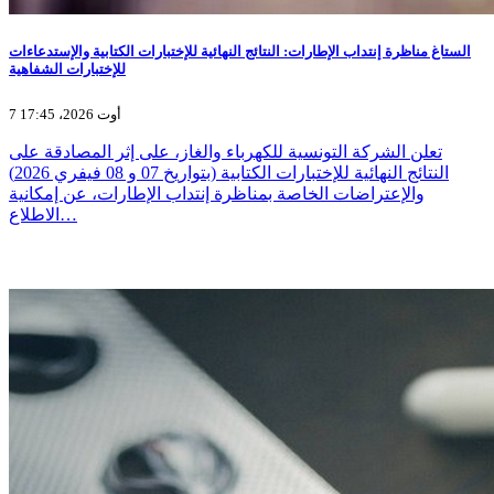
الستاغ مناظرة إنتداب الإطارات: النتائج النهائية للإختبارات الكتابية والإستدعاءات
للإختبارات الشفاهية
7 أوت 2026، 17:45
تعلن الشركة التونسية للكهرباء والغاز، على إثر المصادقة على
النتائج النهائية للإختبارات الكتابية (بتواريخ 07 و 08 فيفري 2026)
والإعتراضات الخاصة بمناظرة إنتداب الإطارات، عن إمكانية
الاطلاع…