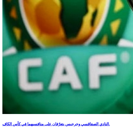
النادي الصفاقسي وجرجيس يتعرّفان على منافسيهما في كأس الكاف.