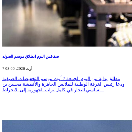
صفاقس اليوم انطلاق موسم الصولد
7 أوت 2026، 08:00
ينطلق بداية من اليوم الجمعة 7 أوت موسم التخفيضات الصيفية
ودعا رئيس الغرفة الوطنية للملابس الجاهزة والأقمشة محسن بن
ساسي التجار في كامل تراب الجهورية إلى الانخراط…