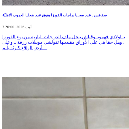
صفاقس : عدد ضحايا دراجات الفورزا يفوق عدد ضحايا الحروب الاهليّة
7 أوت 2026، 20:00
يا اولادي فهمونا وقتاش يتحل ملف الدراجات النارية من نوع الفورزا
.. وهل حقا هي على الأوراق مقيدينها تقولشي موبيلات زرقة .. وعلى
أرض الواقع كارثة بأتم…