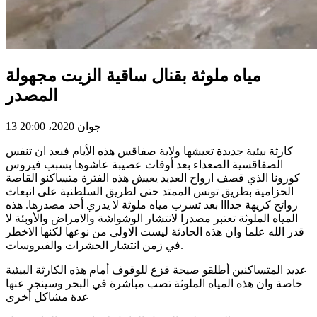
مياه ملوثة بقنال ساقية الزيت مجهولة
المصدر
13 جوان 2020، 20:00
كارثة بيئية جديدة تعيشها ولاية صفاقس هذه الأيام فبعد ان تنفس
الصفاقسية الصعداء بعد أوقات عصيبة عاشوها بسبب فيروس
كورونا الذي قصف ارواح العديد يعيش هذه الفترة متساكنو القاصة
الحزامية بطريق تونس الممتد حتى لطريق السلطنية على انبعاث
روائح كريهة جدااا بعد تسرب مياه ملوثة لا يدري أحد مصدرها. هذه
المياه الملوثة تعتبر مصدرا لانتشار الوشواشة والامراض والأوبئة لا
قدر الله علما وان هذه الحادثة ليست الاولى من نوعها لكنها الاخطر
في زمن انتشار الحشرات والفيروسات.
عديد المتساكنين أطلقو صيحة فزع للوقوف أمام هذه الكارثة البيئية
خاصة وان هذه المياه الملوثة تصب مباشرة في البحر وسينجر عنها
عدة مشاكل أخرى