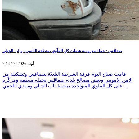
صفاقس : حملة مدروسة شملت كل المآوي بمنطقة الناصرية وباب الجبلي
7 أوت 2026، 14:17
قامت صباح اليوم فرقة الشرطة البلديّة بصفاقس وتشكيلة من
الامن الامومي وبعض مصالح بلدية صفاقس بحملة منظمة ومركّزة
على كل المآوي المتواجدة بمحيط باب الجبلي وسيدي اللخمي…