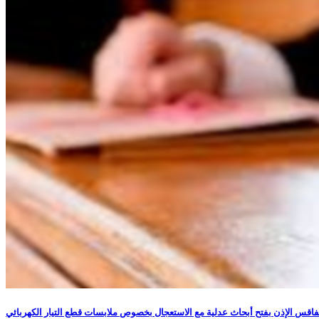
فاقس الإذن بفتح أبحاث عدلية مع الاستعجال بخصوص ملابسات قطع التيار الكهربائي