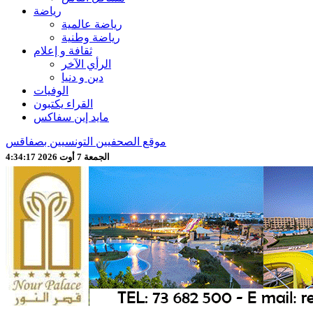
رياضة
رياضة عالمية
رياضة وطنية
ثقافة و إعلام
الرأي الآخر
دين و دنيا
الوفيات
القراء يكتبون
مايد إين سفاكس
موقع الصحفيين التونسيين بصفاقس
الجمعة 7 أوت 2026 4:34:19