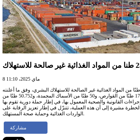
8 ماي 2025، 11:10
ت فرق الهيئة الوطنية للسلامة الصحية للمنتوجات الغذائية بولاية بن عروس، بالتنسيق مع إدارة ميناء رادس، بإتلاف ما يقارب 257 طنًا من المواد الغذائية غير الصالحة للاستهلاك البشري، وفق ما أعلنته
الهيئة، في بلاغ لها الجمعة. وشملت المواد المتلفة كميات كبيرة من الأغذية التي تجاوزت تاريخ صلاحيتها، وهي: 139 طنًا من الثوم، و17.206 طنًا من القوارص، و50 طنًا من الأسماك المجمدة، و50.752 طنًا من
، أن عملية الإتلاف جرت بعد استكمال الإجراءات القانونية والصحية المعمول بها، في إطار حملة دورية تقوم بها
لخطرة مشيرة إلى أن هذه العملية، تتنزّل في إطار تعزيز الرقابة على
الواردات الغذائية وحماية صحة المستهلك.
مشاركة