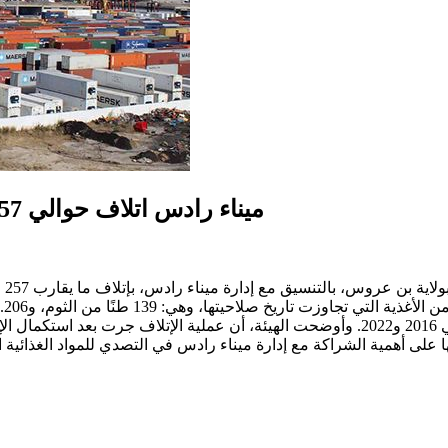
ميناء رادس اتلاف حوالي 257 طنا من المواد الغذائية غير صالحة للاستهلاك
قام
الموز. وتعود صلاحية هذه المنتجات إلى الفترة الممتدة بين عامي 2016 و2022. وأوضحت الهيئة
ا على أهمية الشراكة مع إدارة ميناء رادس في التصدي للمواد الغذائية ا