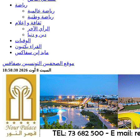
رياضة
رياضة عالمية
رياضة وطنية
ثقافة و إعلام
الرأي الآخر
دين و دنيا
الوفيات
القراء يكتبون
مايد إين سفاكس
موقع الصحفيين التونسيين بصفاقس
السبت 8 أوت 2026 18:58:32