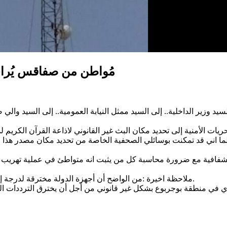
مُواطن من صفاقس يُراس
ت الأمنية إلى تحديد مكان البث غير القانوني لاذاعة القرآن الكريم 
علما اني قد تمكنت بوسائلي الصحفية الخاصة من تحديد مكان مصدر هذا
شفافية مع ضرورة محاسبة كل من يثبت انه متواطئ في عملية تهريب ال
ملاحظة اخيرة :من الواضح أن أجهزة الدولة مخترقة لدرجة إخفاء معلومات حساسة على قيادات البلاد التنفيذية والامنية والقضائية.