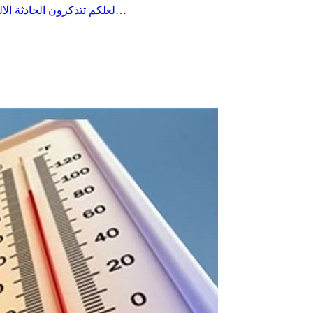
لعلكم تتذكرون الحادثة الاليمة التي جدت منذ مدة في معتمدية منزل شاكر من ولاية صفاقس حين غرق شاب في فستقية ماء وخيّم الحُزن آنذاك على المنطقة وطالب…