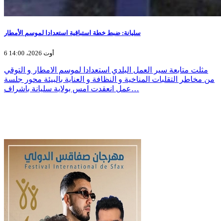
سليانة: ضبط خطة استباقية استعدادا لموسم الأمطار
6 أوت 2026، 14:00
مثلت متابعة سير العمل البلدي استعدادا لموسم الامطار و التوقي
من مخاطر التقلبات المناخية و النظافة و العناية بالبيئة محور جلسة
عمل انعقدت امس بولاية سليانة باشراف…