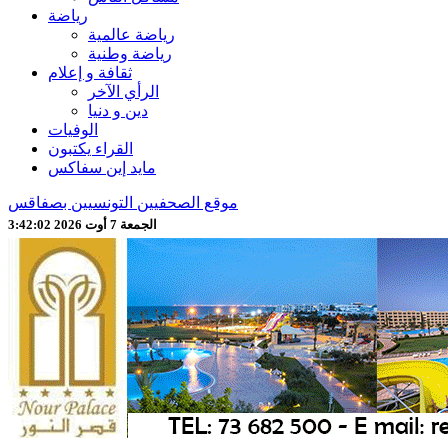
رياضة
رياضة عالمية
رياضة وطنية
ثقافة و إعلام
الرأي الآخر
دين و دنيا
الوفيات
القراء يكتبون
مايد إين سفاكس
موقع الصحفيين التونسيين بصفاقس
الجمعة 7 أوت 2026 3:42:04