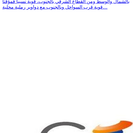
بالشمال والوسط ومن القطاع الشرقي بالجنوب، قوية نسبيا فمؤقتا
قوية قرب السواحل وبالجنوب مع دواوير رملية محلية…