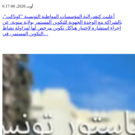
6 أوت 2026، 17:00
أعلنت كنفدرالية المؤسسات المواطنة التونسية "كوناكت"،
بالشراكة مع الوحدة الجهوية للتكوين المستمر بولاية منوبة، عن
إجراء إستشارة لإختيار هياكل تكوين مرخص لها لمزاولة نشاط
التكوين المستمر، في…