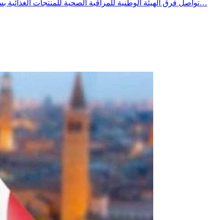
تواصل فرق الهيئة الوطنية للمراقبة الصحية للمنتجات الغذائية بسليانة تنفيد برنامج خصوصي للمراقبة الصحية خلال الصائفة ومع ارتفاع درجات يشمل المحلات المفتوحة للعموم وخاصة المطاعم محلات بيع…