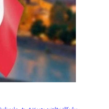
روما/ وكالة نوفاتعتزم مجموعة فيروفي ديلو ستاتو (سكك حديد إيطاليا) المساهمة في تدريب العمال في بلدانهم الأصلية، وتوفير قنوات تنقل منتظمة، ودعم تطوير المشاريع الصناعية في أفريقيا…