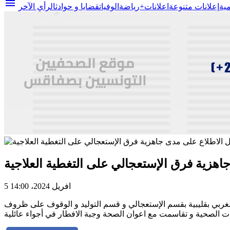
menu
مية
إعلانات متنوعة
اعلانات+
رياضة
الوفيات
قضايا و حوادث
الرأي الآخر
جاهزية فرق الإستعجالي على التغطية العلاجية
5 افريل 2024، 14:00
 الخميس 04 افريل 2024، زيارة إلى المستشفى المحلي ابراهيم الغربي بقليبية بقسم الإستعجالي و قسم التوليد و الوقوف على ظروف
مات الصحية و تقاسمت مع اعوان الصحة وجبة الافطار في أجواء عائلية