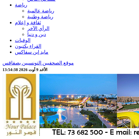
رياضة
رياضة عالمية
رياضة وطنية
ثقافة و إعلام
الرأي الآخر
دين و دنيا
الوفيات
القراء يكتبون
مايد إين سفاكس
موقع الصحفيين التونسيين بصفاقس
الأحَد 9 أوت 2026 13:54:40