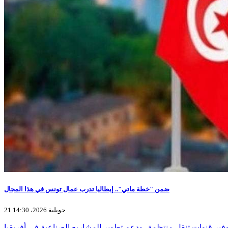
ضمن "خطة ماتي".. إيطاليا تدرب عمال تونس في هذا المجال
21 جويلية 2026، 14:30