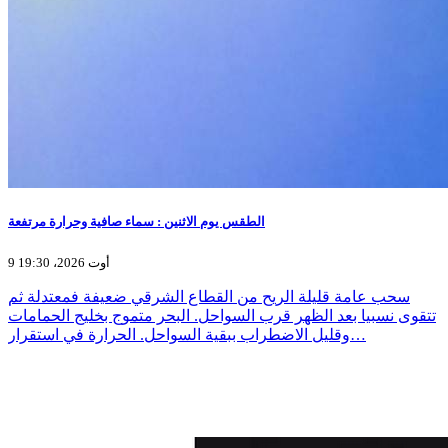
الطقس يوم الاثنين : سماء صافية وحرارة مرتفعة
9 أوت 2026، 19:30
سحب عامة قليلة الريح من القطاع الشرقي ضعيفة فمعتدلة ثم
تتقوى نسبيا بعد الظهر قرب السواحل. البحر متموج بخليج الحمامات
وقليل الاضطراب ببقية السواحل. الحرارة في استقرار…