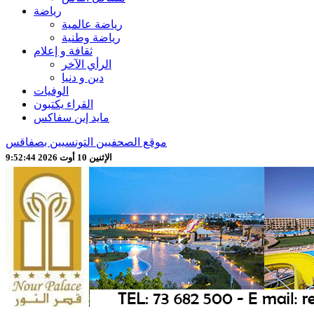
رياضة
رياضة عالمية
رياضة وطنية
ثقافة و إعلام
الرأي الآخر
دين و دنيا
الوفيات
القراء يكتبون
مايد إين سفاكس
موقع الصحفيين التونسيين بصفاقس
الإثنين 10 أوت 2026 9:52:46