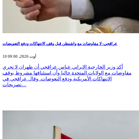
عراقجي: لا مفاوضات مع واشنطن قبل وقف الانتهاكات ودفع التعويضات
10 أوت 2026، 09:00
أكد وزير الخارجية الإيراني عباس عراقجي أن طهران لا تجري
مفاوضات مع الولايات المتحدة حاليا وأن استئنافها مشروط بوقف
الانتهاكات الأمريكية ودفع التعوضات. وقال عراقجي في
تصريحات…