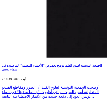
الجمعية التونسية لعلوم الفلك توضح بخصوص "الأجسام المضيئة" المرصودة في
سماء تونس
9 أوت 2026، 18:49
أوضحت الجمعية التونسية لعلوم الفلك أن الصور ومقاطع الفيديو
المتداولة، أمس السبت، والتي أظهرت "جسما مضيئا" في سماء
تونس، تعود إلى دفعة جديدة من الأقمار الاصطناعية التابعة…