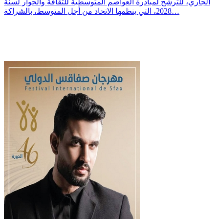
الجاري، للترشح لمبادرة العواصم المتوسطية للثقافة والحوار لسنة
2028، التي ينظمها الاتحاد من أجل المتوسط، بالشراكة…