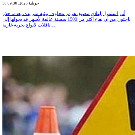
30 جويلية 2026، 09:30
أثار استمرار إغلاق مضيق هرمز مخاوف بيئية متزايدة، بعدما حذر
باحثون من أن بقاء أكثر من 1500 سفينة عالقة لأشهر قد يحولها إلى
ناقلات لأنواع بحرية غازية…