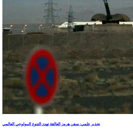
تحذير علمي: سفن هرمز العالقة تهدد التنوع البيولوجي العالمي