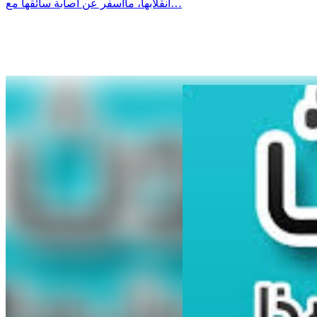
انقلابها، ماأسفر عن اصابة سائقها مع…