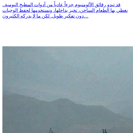
قد تبدو رقائق الألومنيوم جزءاً عادياً من أدوات المطبخ اليومية..
نغطي بها الطعام الساخن، نخبز بداخلها، ونستخدمها لحفظ الوجبات
دون تفكير طويل. لكن ما لا يدركه الكثيرون…