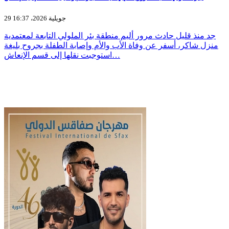
29 جويلية 2026، 16:37
جد منذ قليل حادث مرور أليم منطقة بئر الملولي التابعة لمعتمدية
منزل شاكر، أسفر عن وفاة الأب والأم وإصابة الطفلة بجروح بليغة
استوجبت نقلها إلى قسم الإنعاش…