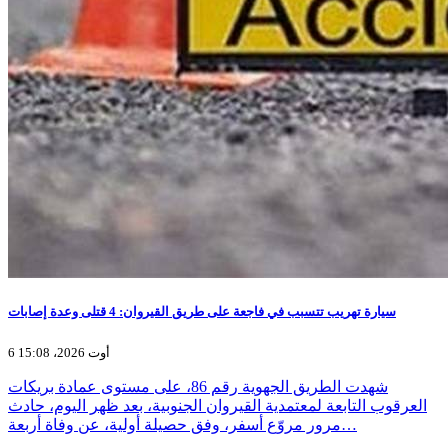
سيارة تهريب تتسبب في فاجعة على طريق القيروان: 4 قتلى وعدة إصابات
6 أوت 2026، 15:08
شهدت الطريق الجهوية رقم 86، على مستوى عمادة بريكات
العرقوب التابعة لمعتمدية القيروان الجنوبية، بعد ظهر اليوم، حادث
مرور مروّع أسفر، وفق حصيلة أولية، عن وفاة أربعة…