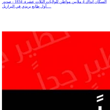
السكان آنذاك 4 ملايين مواطن للولايات الثلاث عشرة. 1834 - صدور
أول طابع بريدي في البرازيل.…