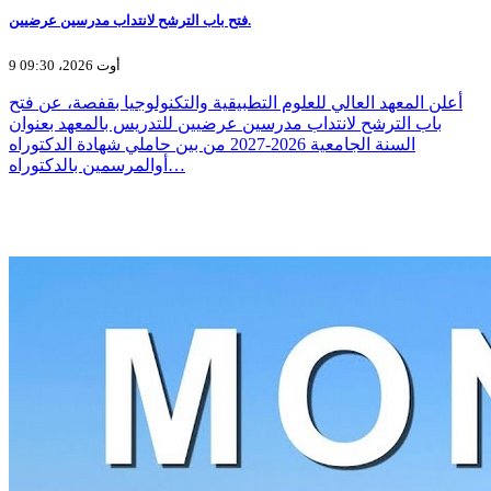
فتح باب الترشح لانتداب مدرسين عرضيين.
9 أوت 2026، 09:30
أعلن المعهد العالي للعلوم التطبيقية والتكنولوجيا بقفصة، عن فتح
باب الترشح لانتداب مدرسين عرضيين للتدريس بالمعهد بعنوان
السنة الجامعية 2026-2027 من بين حاملي شهادة الدكتوراه
أوالمرسمين بالدكتوراه…