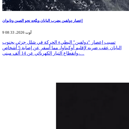
إعصار دولفين يضرب اليابان ويتّجه نحو الصين وتايوان
9 أوت 2026، 08:33
تسبب إعصار "دولفين" البطيء الحركة في شلل جزئي بجنوب
اليابان عقب ضربه لإقليم أوكيناوا، مما أسفر عن إصابة 5 أشخاص
وانقطاع التيار الكهربائي عن 14 ألف مبنى،…