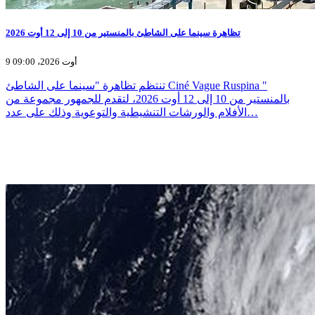
تظاهرة سينما على الشاطئ بالمنستير من 10 إلى 12 أوت 2026
9 أوت 2026، 09:00
تنتظم تظاهرة "سينما على الشاطئ Ciné Vague Ruspina "
بالمنستير من 10 إلى 12 أوت 2026، لتقدم للجمهور مجموعة من
الأفلام والورشات التنشيطية والتوعوية وذلك على عدد…