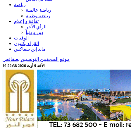
رياضة
رياضة عالمية
رياضة وطنية
ثقافة و إعلام
الرأي الآخر
دين و دنيا
الوفيات
القراء يكتبون
مايد إين سفاكس
موقع الصحفيين التونسيين بصفاقس
الأحَد 9 أوت 2026 10:22:40