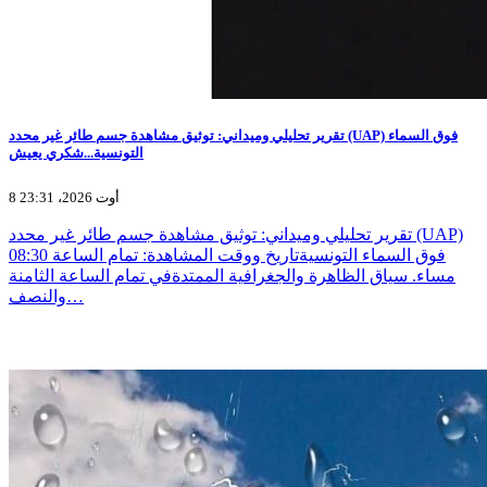
تقرير تحليلي وميداني: توثيق مشاهدة جسم طائر غير محدد (UAP) فوق السماء
التونسية...شكري يعيش
8 أوت 2026، 23:31
تقرير تحليلي وميداني: توثيق مشاهدة جسم طائر غير محدد (UAP)
فوق السماء التونسيةتاريخ ووقت المشاهدة: تمام الساعة 08:30
مساء. سياق الظاهرة والجغرافية الممتدةفي تمام الساعة الثامنة
والنصف…