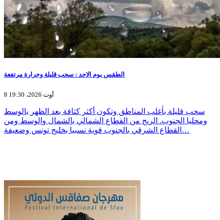
الطقس يوم الاحد : سحب قليلة وحرارة مرتفعة
8 أوت 2026، 19:30
سحب قليلة بأغلب المناطق وتكون أكثر كثافة بعد الظهر بالوسط
ومحليا الجنوب. الريح من القطاع الشمالي بالشمال والوسط ومن
القطاع الشرقي بالجنوب قوية نسبيا بخليج تونس وضعيفة…