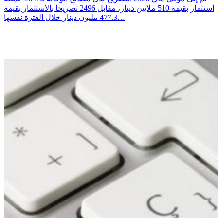
استثمار بقيمة 510 ملايين دينار، مقابل 2496 تصريحا بالاستثمار بقيمة
477.3 مليون دينار خلال الفترة نفسها…