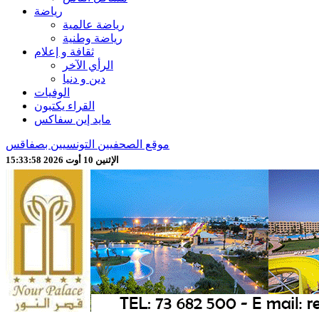
رياضة
رياضة عالمية
رياضة وطنية
ثقافة و إعلام
الرأي الآخر
دين و دنيا
الوفيات
القراء يكتبون
مايد إين سفاكس
موقع الصحفيين التونسيين بصفاقس
الإثنين 10 أوت 2026 15:34:00