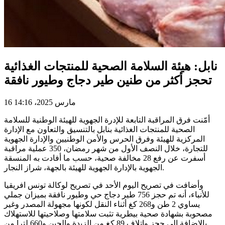
نابل: هيئة السلامة الصحية للمنتجات الغذائية
تحجز أكثر من طنين طير دجاج وطيور نافقة
16 مارس 2025، 14:16
أمّنت فرق المراقبة التابعة للإدرة الجهوية للهيئة الوطنية للسلامة
الصحية للمنتجات الغذائية بنابل بالتنسيق والتعاون مع الإدارة
المركزية للهيئة وفرق الحرس والأمن الوطنيين والإدارة الجهوية
للتجارة، خلال النصف الأول من شهر رمضان، 350 عملية مراقبة
أسفرت عن رفع 28 مخالفة صحية، حسب ما أفادت به المنسقة
الجهوية بالإدارة الجهوية للهيئة بالجهة، شراز النجار.
وأضافت في تصريح اليوم الأحد في تصريح لوكالة تونس افريقيا
للأنباء، أنه تم حجز 756 طير دجاج حي وطيور نافقة بميزان جملي
يساوي 2 طن و268 كغ أثناء النقل لكونها مجهولة المصدر وغير
مصحوبة بشهادة صحية بيطرية تثبت سلامتها وصلاحيتها للاستهلاك
بالإضافة إلى حجز وإتلاف 89 كغ من الزبدة والجبن و660 لترا من