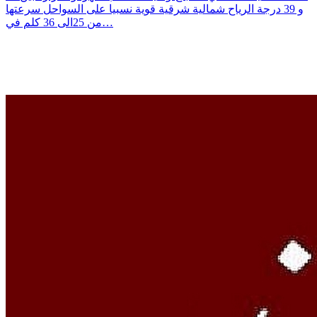
و 39 درجة الرياح شمالية شرقية قوية نسبيا على السواحل سرعتها
من 25الى 36 كلم في…