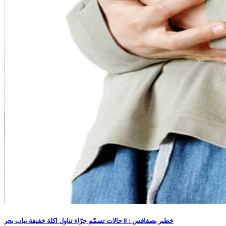
خطير بصفاقس : 8 حالات تسمّم جرّاء تناول اكلة خفيفة بباب بحر