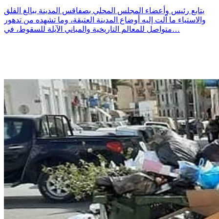
يتابع رئيس وأعضاء المجلس المحلي بصفاقس المدينة ببالغ القلق
والاستياء ما آلت إليه أوضاع المدينة العتيقة، وما تشهده من تدهور
متواصل للمعالم التاريخية والمباني الآيلة للسقوط، في…