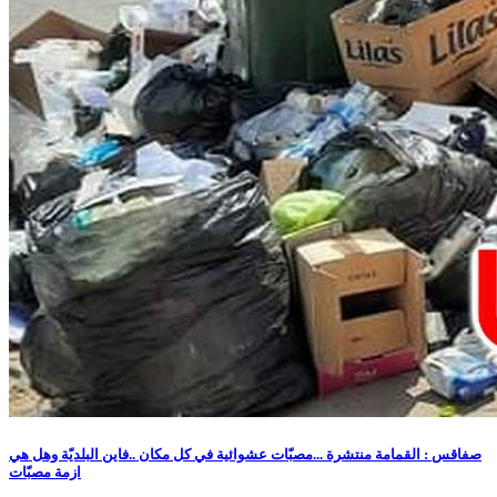
صفاقس : القمامة منتشرة ...مصبّات عشوائية في كل مكان ..فاين البلديّة وهل هي
ازمة مصبّات