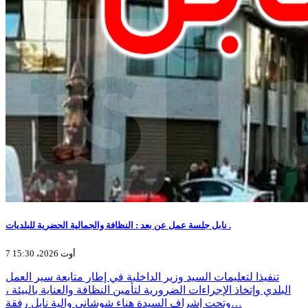
نابل جلسة عمل عن بعد : النظافة والجمالية الحضرية للبلديات .
7 أوت 2026، 15:30
تنفيذا لتعليمات السيد وزير الداخلية في إطار متابعة سير العمل
البلدي وإتخاذ الإجراءات الضرورية لتأمين النظافة والعناية بالبيئة ،
وتحت إشراف السيدة هناء شوشاني والية نابل رفقة…