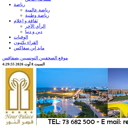
رياضة
رياضة عالمية
رياضة وطنية
ثقافة و إعلام
الرأي الآخر
دين و دنيا
الوفيات
القراء يكتبون
مايد إين سفاكس
موقع الصحفيين التونسيين بصفاقس
السبت 8 أوت 2026 4:29:57