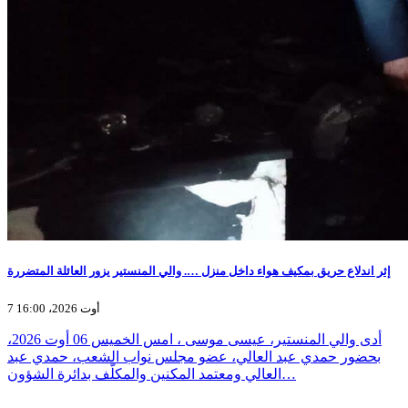
إثر اندلاع حريق بمكيف هواء داخل منزل …. والي المنستير يزور العائلة المتضررة
7 أوت 2026، 16:00
أدى والي المنستير، عيسى موسى ، امس الخميس 06 أوت 2026،
بحضور حمدي عبد العالي، عضو مجلس نواب الشعب، حمدي عبد
العالي ومعتمد المكنين والمكلّف بدائرة الشؤون…