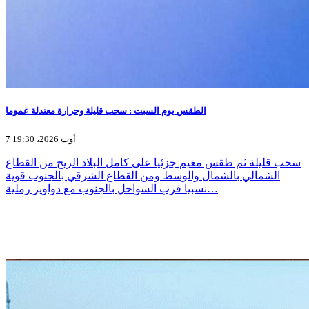
الطقس يوم السبت : سحب قليلة وحرارة معتدلة عموما
7 أوت 2026، 19:30
سحب قليلة ثم طقس مغيم جزئيا على كامل البلاد الريح من القطاع
الشمالي بالشمال والوسط ومن القطاع الشرقي بالجنوب قوية
نسبيا قرب السواحل بالجنوب مع دواوير رملية…