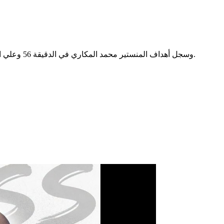
وسجل أهداف المنستير محمد المكاري في الدقيقة 56 وعلي العمري في الدقيقة 69 والياس الجلاصي في الدقيقة 87، فيما أمضى هدفي قفصة سامح بوحاجد في الدقيقة 90 وحازم مبارك في الدقيقة 93.