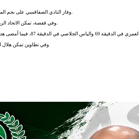
وفاز النادي الصفاقسي على نجم المتلوي بنتيجة هدف دون رد، أمضاه اللاعب كينسلي إيديو في الدقيقة 43.
وفي قفصة، تمكن الاتحاد الرياضي المنستيري من الفوز على القوافل بنتيجة 3 أهداف مقابل هدفين.
وفي تطاوين تمكن هلال الش