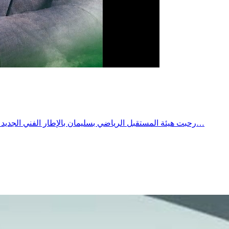
رحبت هيئة المستقبل الرياضي بسليمان بالإطار الفني الجديد للفريق، المدرب أمين كمون، الذي ينضم إلى العائلة الخضراء والبيضاء لقيادة الفريق خلال المرحلة القادمة.وتمنت الهيئة للكوتش أمين كمون…