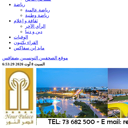
رياضة
رياضة عالمية
رياضة وطنية
ثقافة و إعلام
الرأي الآخر
دين و دنيا
الوفيات
القراء يكتبون
مايد إين سفاكس
موقع الصحفيين التونسيين بصفاقس
السبت 8 أوت 2026 6:53:31