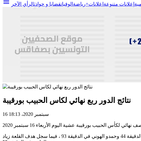
menu
مية
إعلانات متنوعة
اعلانات+
رياضة
الوفيات
قضايا و حوادث
الرأي الآخر
نتائج الدور ربع نهائي لكاس الحبيب بورقيبة
16 سبتمبر 2020، 18:13
وتمكن الترجي من الفوز على حساب القلعة الرياضية بنتيجة هدفين مقابل هدف. وأمضى هدفي فريق باب سويقة محمد علي بن حمودة في الدقيقة 44 وحمدو الهوني في الدقيقة 93 ، فيما سجل هدف القلعة زياد