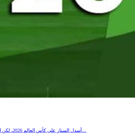
أسدل الستار على كأس العالم 2026، لكن الأرقام التي شهدتها البطولة ستبقى حاضرة في ذاكرة كرة القدم لسنوات طويلة، بعدما تحولت النسخة التي استضافتها الولايات المتحدة وكندا…