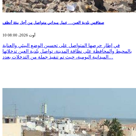
صفاقس بلدية العين… عمل ميداني متواصل من أجل بيئة أنظف
10 أوت 2026، 08:00
في إطار حرصها المتواصل على تحسين الوضع البيئي والعناية
بالمحيط والمحافظة على نظافة المدينة، تواصل بلدية العين تدخلاتها
الميدانية اليومية، حيث تم تنفيذ جملة من التدخلات بعدد…