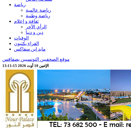
رياضة
رياضة عالمية
رياضة وطنية
ثقافة و إعلام
الرأي الآخر
دين و دنيا
الوفيات
القراء يكتبون
مايد إين سفاكس
موقع الصحفيين التونسيين بصفاقس
الإثنين 10 أوت 2026 13:11:17