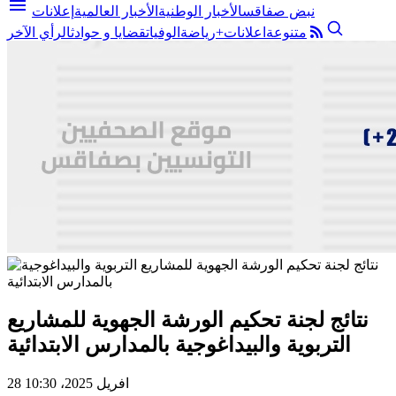
menu
نبض صفاقس
الأخبار الوطنية
الأخبار العالمية
إعلانات
متنوعة
اعلانات+
رياضة
الوفيات
قضايا و حوادث
الرأي الآخر
نتائج لجنة تحكيم الورشة الجهوية للمشاريع
التربوية والبيداغوجية بالمدارس الابتدائية
28 افريل 2025، 10:30