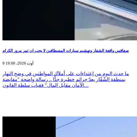
صفاقس واقعة الشفار وتهشيم سيارات المصطافين لا يجب ان تمر مرور الكرام
9 أوت 2026، 19:00
ما حدث اليوم من إعتداءات على أملآك المواطنين في وضح النهار
بمنطقة الشّفّار يعدّ جرائم خطيرة جدًّا .. رسالة واضحة "مقايضة
الأمان مقابل المال" فغياب سلطة القانون…