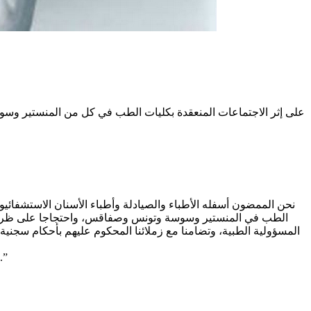
على إثر الاجتماعات المنعقدة بكليات الطب في كل من المنستير وسوسة
نحن الممضون أسفله الأطباء والصيادلة وأطباء الأسنان الاستشفائيون 
الطب في المنستير وسوسة وتونس وصفاقس، واحتجاجا على ظروف الع
كما نقر بأن الهدف من الأحكام القاسية الذي بررت به دائرة الاتهام في منطوق حكمها، وهو زجر زملائنا ور