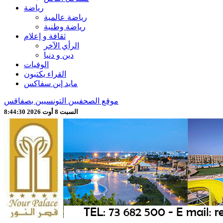
رياضة
رياضة عالمية
رياضة وطنية
ثقافة و إعلام
الرأي الآخر
دين و دنيا
الوفيات
القراء يكتبون
مايد إين سفاكس
موقع الصحفيين التونسيين بصفاقس
السبت 8 أوت 2026 8:44:32