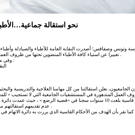
نحو استقالة جماعية…الأطبا
 وتونس وصفاقس؛ أصدرت النقابة العامة للأطباء والصيادلة وأطباء الأ
تعبيرا عن استياء كافة الأطباء المنضوين تحتها من ظروف العمل ومن الأحكام السجنية التي طالت زملاؤهم على خلفية قضية الرضع .
وفي مايلي نص عريضة الاستقالة الصادرة بتاريخ اليوم الاثنين 21 أفريل 2025 :
“الن
الجامعيون، نعلن استقالتنا من كل مهامنا العلاجية والتدريسية والبحثية
مل المتدهورة في المستشفيات الجامعية التي لا تستجيب « للمعايير 
المسؤولية الطبية، وتضامنا مع زملائنا المحكوم عليهم بأحكام سجنية قاسية بلغت 10 سنوات 
عدم تقديمهم استقالتهم من مهامهم رغم إعلامهم سلطة الإشراف بالاخلالات في الغرفة البيضاء .
دعنا نحن قد تحقق بهذه الاستقالات .”