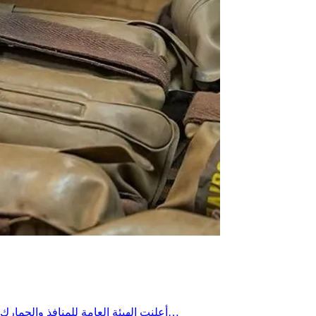
أعلنت الهيئة العامة للمنافذ والجمارك السورية، الثلاثاء، ضبط 226 قنبلة كانت متجهة إلى الأراضي اللبنانية. وقالت الهيئة، في بيان، إن أمانة جمارك جديدة يابوس ضبطت 226 قنبلةً…