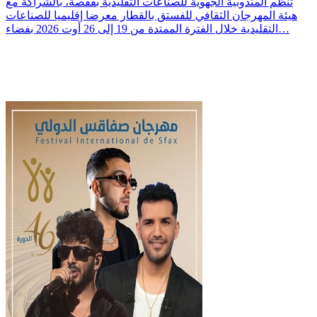
تُنظم المندوبية الجهوية للصناعات التقليدية بقفصة، بالشراكة مع
هيئة المهرجان الثقافي للفستق بالقطار معرضا إقليميا للصناعات
التقليدية خلال الفترة الممتدة من 19 إلى 26 أوت 2026 بفضاء…