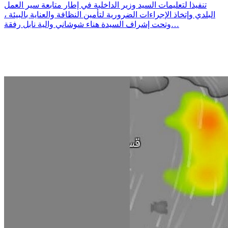
تنفيذا لتعليمات السيد وزير الداخلية في إطار متابعة سير العمل
البلدي وإتخاذ الإجراءات الضرورية لتأمين النظافة والعناية بالبيئة ،
وتحت إشراف السيدة هناء شوشاني والية نابل رفقة…