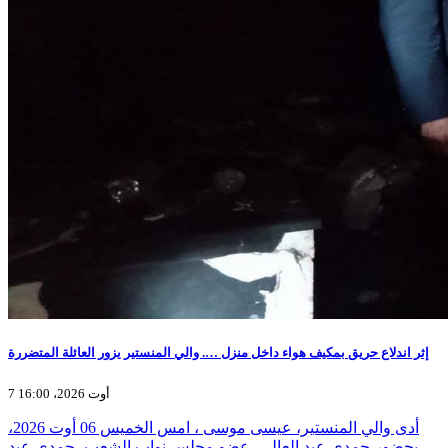
إثر اندلاع حريق بمكيف هواء داخل منزل …. والي المنستير يزور العائلة المتضررة
7 أوت 2026، 16:00
أدى والي المنستير، عيسى موسى ، امس الخميس 06 أوت 2026،
بحضور حمدي عبد العالي، عضو مجلس نواب الشعب، حمدي عبد