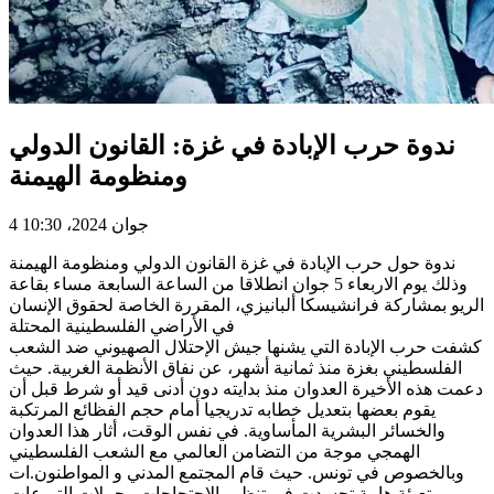
ندوة حرب الإبادة في غزة: القانون الدولي
ومنظومة الهيمنة
4 جوان 2024، 10:30
ندوة حول حرب الإبادة في غزة القانون الدولي ومنظومة الهيمنة
وذلك يوم الاربعاء 5 جوان انطلاقا من الساعة السابعة مساء بقاعة
الريو بمشاركة فرانشيسكا ألبانيزي، المقررة الخاصة لحقوق الإنسان
في الأراضي الفلسطينية المحتلة
كشفت حرب الإبادة التي يشنها جيش الإحتلال الصهيوني ضد الشعب
الفلسطيني بغزة منذ ثمانية أشهر، عن نفاق الأنظمة الغربية. حيث
دعمت هذه الأخيرة العدوان منذ بدايته دون أدنى قيد أو شرط قبل أن
يقوم بعضها بتعديل خطابه تدريجيا أمام حجم الفظائع المرتكبة
والخسائر البشرية المأساوية. في نفس الوقت، أثار هذا العدوان
الهمجي موجة من التضامن العالمي مع الشعب الفلسطيني
وبالخصوص في تونس. حيث قام المجتمع المدني و المواطنون.ات
بتعبئة هامة تجسدت في تنظيم الاحتجاجات وحملات التبرعات