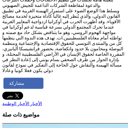
والدعوة لمقاطعة الشركات الداعمة للجيش الصهيوني.
ويسلط هذا الوضع الضوء على استمرار الهيمنة الغربية في تطبيق
القانون الدولي، والذي يُنظر إليه غالباً كأداة متحيزة لخدمة مصالح
الأقوياء. وقد أظهرت الحرب في أوكرانيا ازدواجية المعايير الغربية
عندما تحرك المجتمع الدولي بسرعة قياسية لدعم أوكرانيا في
مواجهة الهجوم الروسي، وهو ما يتناقض بشكل حاد مع صمته و
تواطئه أمام معاناة الفلسطينيين.ات. تهدف هذه الندوة التي ينظمها
كل من والمنتدى التونسي للحقوق الإقتصادية والإجتماعية ومنظمة
البوصلة ومحامون بلا حدود وانكفاضة، بحضور فرانشيسكا ألبانيزي،
المقررة الخاصة لحقوق الإنسان في الأراضي الفلسطينية المحتلة، و
بإدارة الحوار من طرف الصحفي بسام بونني إلى إعادة النظر في
مسألة الهيمنة والنقاش حول الحاجة إلى التفكير في نموذج لقانون
دولي يكون فعلا كونيا وعادلا
مشاركة
الأخبار
الأخبار الوطنية
مواضيع ذات صلة