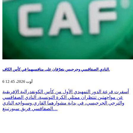
النادي الصفاقسي وجرجيس يتعرّفان على منافسيهما في كأس الكاف.
6 أوت 2026، 12:45
أسفرت قرعة الدور التمهيدي الأول من كأس الكونفدرالية الإفريقية
عن مواجهتين تنتظران ممثلي الكرة التونسية، النادي الصفاقسي
والترجي الجرجيسي، في بداية مشوارهما القاري.وسيواجه النادي
الصفاقسي فريق سبورتينغ…