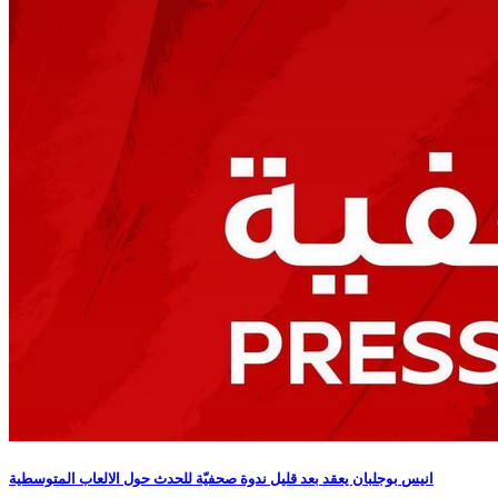
انيس بوجلبان يعقد بعد قليل ندوة صحفيّة للحدث حول الالعاب المتوسطية