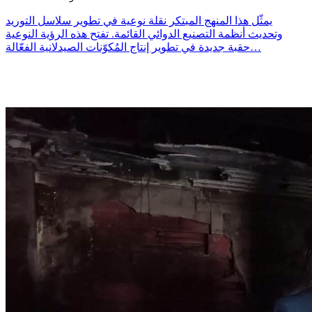
يمثّل هذا المنهج المبتكر نقلة نوعية في تطوير سلاسل التوريد
وتحديث أنظمة التصنيع الدوائي القائمة. تفتح هذه الرؤية النوعية
حقبة جديدة في تطوير إنتاج المُكوّنات الصيدلانية الفعّالة…