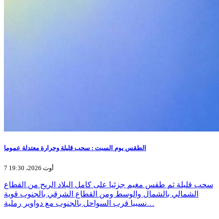
الطقس يوم السبت : سحب قليلة وحرارة معتدلة عموما
7 أوت 2026، 19:30
سحب قليلة ثم طقس مغيم جزئيا على كامل البلاد الريح من القطاع
الشمالي بالشمال والوسط ومن القطاع الشرقي بالجنوب قوية
نسبيا قرب السواحل بالجنوب مع دواوير رملية…