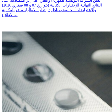
تعلن الشركة التونسية للكهرباء والغاز، على إثر المصادقة على
النتائج النهائية للإختبارات الكتابية (بتواريخ 07 و 08 فيفري 2026)
والإعتراضات الخاصة بمناظرة إنتداب الإطارات، عن إمكانية
الاطلاع…