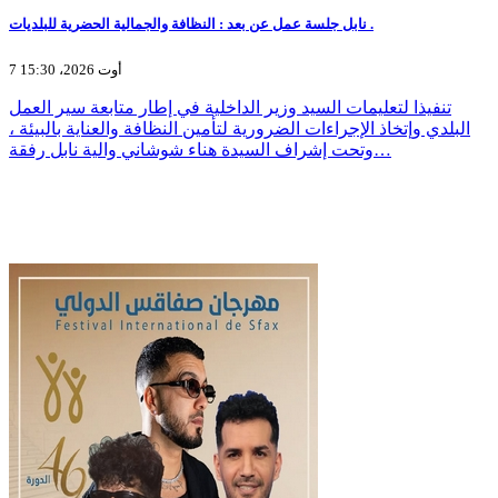
نابل جلسة عمل عن بعد : النظافة والجمالية الحضرية للبلديات .
7 أوت 2026، 15:30
تنفيذا لتعليمات السيد وزير الداخلية في إطار متابعة سير العمل
البلدي وإتخاذ الإجراءات الضرورية لتأمين النظافة والعناية بالبيئة ،
وتحت إشراف السيدة هناء شوشاني والية نابل رفقة…