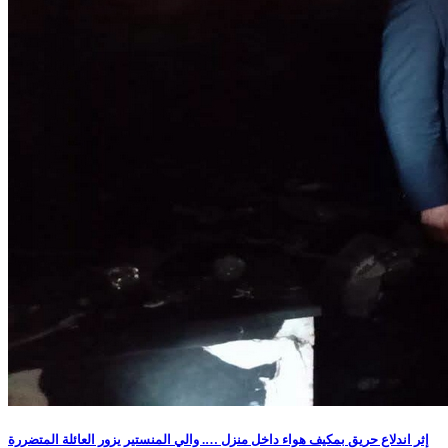
إثر اندلاع حريق بمكيف هواء داخل منزل …. والي المنستير يزور العائلة المتضررة