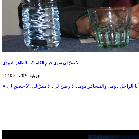
لا مقرَّ لي سوى خيامِ الكلماتْ ...الطاهر العبيدي
21 جويلية 2026، 18:30