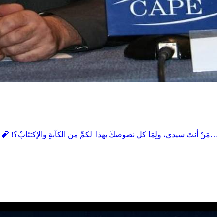
ولِمَا كل نصوصكَ بهذا الكمِّ من الكآبةِ والإكتئابْ؟! 🧨 أنا الراحل دوما، والمسافر دوما، لا وطنَ لي، لا مقرَّ لي، لا حضنَ لي…